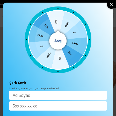
MELERINIZDE 750₺ ÜZERI KARGO ÜCRETSIZ
• 🛍️ YENI SEZON ÜRÜNLERINDE 2 
0
Anasayfa
TÜM ÜRÜNLER
10%
100TL
25%
5%
150TL
150TL
5%
25%
100TL
10%
Çark Çevir
Merhaba, hemen çarkı çevirmeye ne dersin?