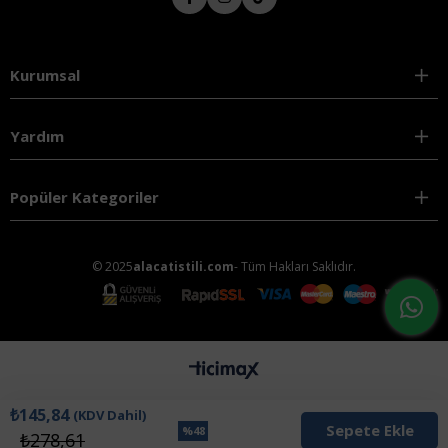
Kurumsal
Yardım
Popüler Kategoriler
© 2025
alacatistili.com
- Tüm Hakları Saklıdır.
₺145,84
(KDV Dahil)
%
48
₺278,61