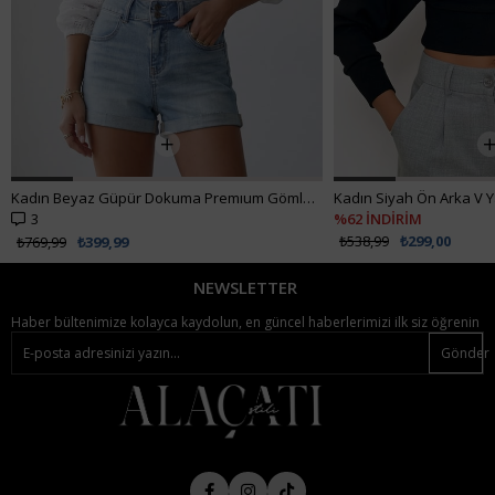
Kadın Beyaz Güpür Dokuma Premıum Gömlek ALC-X4366
3
%62 İNDİRİM
₺538,99
₺299,00
₺769,99
₺399,99
NEWSLETTER
Haber bültenimize kolayca kaydolun, en güncel haberlerimizi ilk siz öğrenin
Gönder