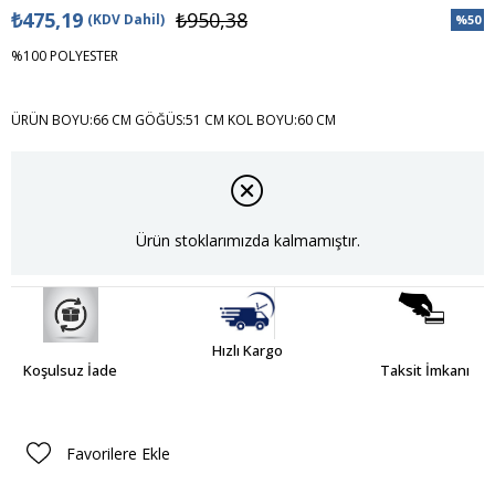
₺475,19
₺950,38
(KDV Dahil)
%
50
İndiri
%100 POLYESTER
ÜRÜN BOYU:66 CM GÖĞÜS:51 CM KOL BOYU:60 CM
Ürün stoklarımızda kalmamıştır.
Hızlı Kargo
Koşulsuz İade
Taksit İmkanı
Favorilere Ekle