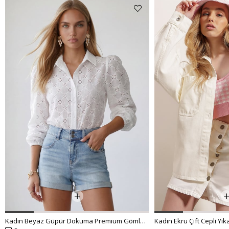
Kadın Beyaz Güpür Dokuma Premıum Gömlek ALC-X4366