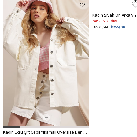
Kadın Ekru Çift Cepli Yıkamalı Oversize Denim Ceket ALC-X8152