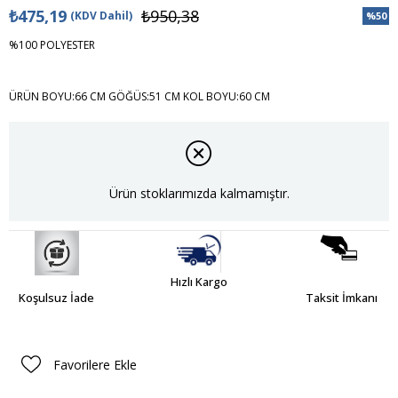
₺475,19
₺950,38
(KDV Dahil)
%
50
İndiri
%100 POLYESTER
ÜRÜN BOYU:66 CM GÖĞÜS:51 CM KOL BOYU:60 CM
Ürün stoklarımızda kalmamıştır.
Hızlı Kargo
Koşulsuz İade
Taksit İmkanı
Favorilere Ekle