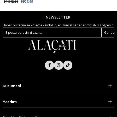
%62 İNDİRİM
₺1.512,99
₺907,99
₺538,99
₺299,00
NEWSLETTER
Haber bültenimize kolayca kaydolun, en güncel haberlerimizi ilk siz öğrenin
Gönder
Kurumsal
Yardım