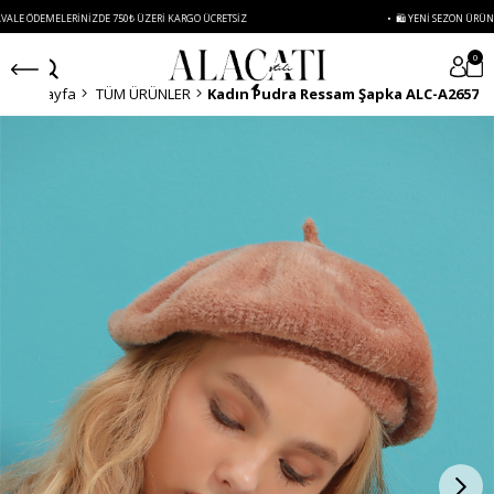
ERINIZDE 750₺ ÜZERI KARGO ÜCRETSIZ
• 🛍️ YENI SEZON ÜRÜNLERINDE 2 ÜR
0
Anasayfa
TÜM ÜRÜNLER
Kadın Pudra Ressam Şapka ALC-A2657