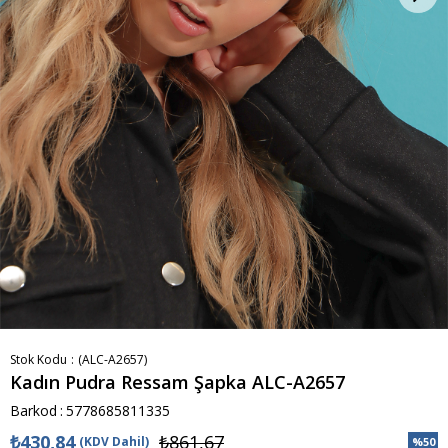
Stok Kodu
(ALC-A2657)
Kadın Pudra Ressam Şapka ALC-A2657
Barkod
:
5778685811335
₺430,84
₺861,67
(KDV Dahil)
%
50