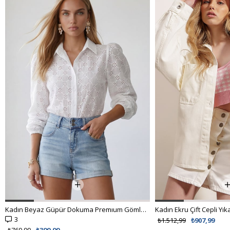
Kadın Beyaz Güpür Dokuma Premıum Gömlek ALC-X4366
3
₺1.512,99
₺907,99