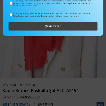
Tanıtım, pazarlama, reklam ve benzeri amaçlarla tarafıma ticari elektronik ileti
Elektronik Ticari İleti Aydınlatma Metni
gönderilmesine izin veriyorum.
'ni
okudum onay veriyorum.
KVKK kapsamında tarafınızca korunmasını, sms ve
Paylaştığım bilgilerin
WhatsApp üzerinden bilgilendirmeleri almayı
kabul ediyorum.
Çevir Kazan
Stok Kodu
(ALC-A2154)
Kadın Kırmızı Püsküllü Şal ALC-A2154
Barkod
:
5078685653893
₺311,99
₺518,99
(KDV Dahil)
%
40