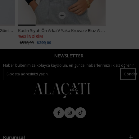
 Bluz ALC-019-053-BLZ
Kadın Siyah Crop Denım Ceket ALC-X3631-RV
₺1.512,99
₺907,99
NEWSLETTER
Haber bültenimize kolayca kaydolun, en güncel haberlerimizi ilk siz öğrenin
Gönder
Kurumsal