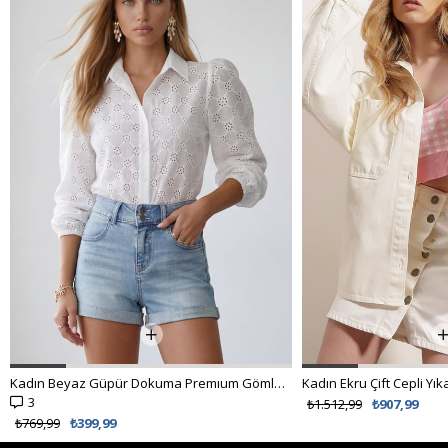
%62 İNDİRİM
₺538,99
₺299,00
Kadın Ekru Çift Cepli Yıkamalı Oversize Denim Ceket ALC-X8152
₺1.512,99
₺907,99