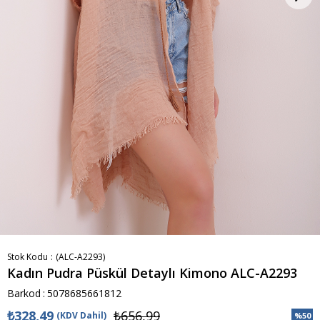
Stok Kodu
(ALC-A2293)
Kadın Pudra Püskül Detaylı Kimono ALC-A2293
Barkod
:
5078685661812
₺328,49
₺656,99
(KDV Dahil)
%
50