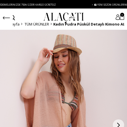
NIZDE 750₺ ÜZERI KARGO ÜCRETSIZ
• 🛍️ YENI SEZON ÜRÜNLERINDE 2 ÜRÜN V
0
Anasayfa
TÜM ÜRÜNLER
Kadın Pudra Püskül Detaylı Kimono AL