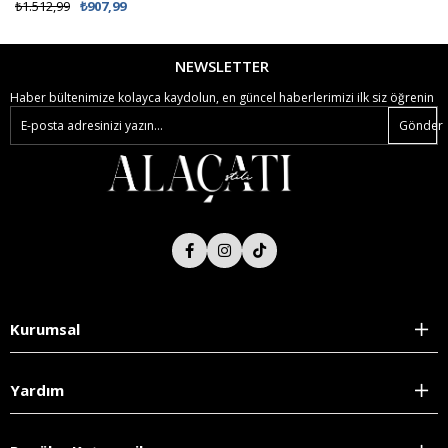
%62 İNDİRİM
₺1.512,99
₺907,99
₺538,99
₺299,00
NEWSLETTER
Haber bültenimize kolayca kaydolun, en güncel haberlerimizi ilk siz öğrenin
Gönder
Kurumsal
Yardım