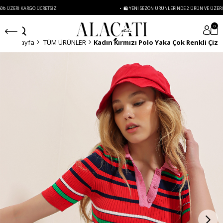
RI KARGO ÜCRETSIZ
• 🛍️ YENI SEZON ÜRÜNLERINDE 2 ÜRÜN VE ÜZERI SIPARI
0
Anasayfa
TÜM ÜRÜNLER