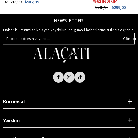
%62 İNDİRİM
₺1.512,99
₺907,99
₺538,99
₺299,00
NEWSLETTER
Haber bültenimize kolayca kaydolun, en güncel haberlerimizi ilk siz öğrenin
Gönder
Kurumsal
Yardım