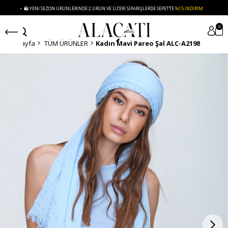
️ YENI SEZON ÜRÜNLERINDE 2 ÜRÜN VE ÜZERI SIPARIŞLERDE SEPETTE
%15 İNDIRIM
• 🚚
0
Anasayfa
TÜM ÜRÜNLER
Kadın Mavi Pareo Şal ALC-A2198