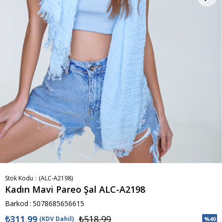
Stok Kodu
(ALC-A2198)
Kadın Mavi Pareo Şal ALC-A2198
Barkod
:
5078685656615
₺311,99
₺518,99
(KDV Dahil)
%
40