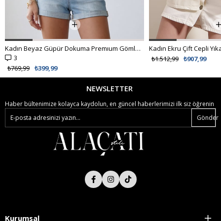
Kadın Beyaz Güpür Dokuma Premıum Gömlek ALC-X4366
3
₺1.512,99
₺907,99
₺769,99
₺399,99
NEWSLETTER
Haber bültenimize kolayca kaydolun, en güncel haberlerimizi ilk siz öğrenin
Gönder
Kurumsal