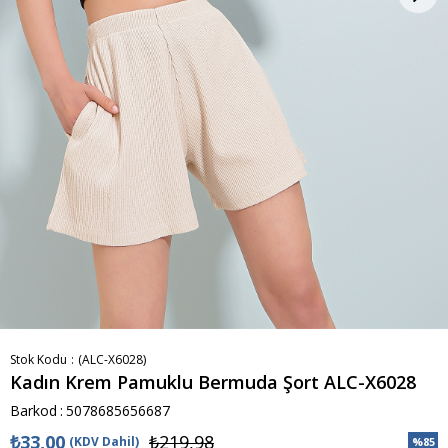
Stok Kodu
(ALC-X6028)
Kadın Krem Pamuklu Bermuda Şort ALC-X6028
Barkod
:
5078685656687
₺33,00
₺219,98
(KDV Dahil)
%
85