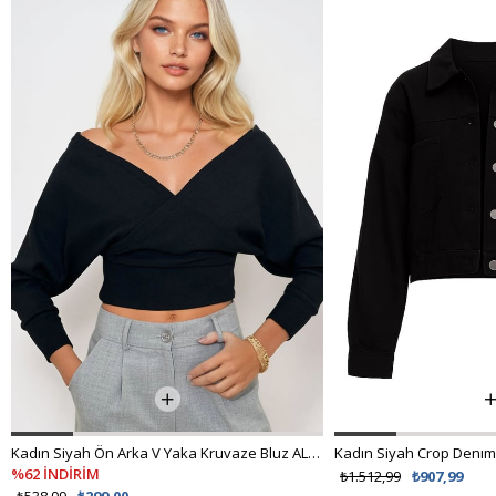
Kadın Siyah Ön Arka V Yaka Kruvaze Bluz ALC-019-053-BLZ
Kadın Siyah Crop Denım
%62 İNDİRİM
₺1.512,99
₺907,99