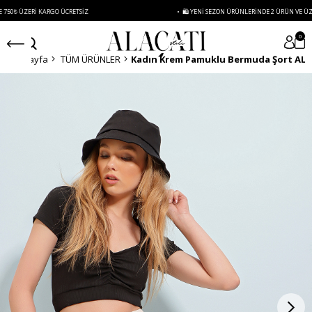
ÜZERI KARGO ÜCRETSIZ
• 🛍️ YENI SEZON ÜRÜNLERINDE 2 ÜRÜN VE ÜZERI SIP
0
Anasayfa
TÜM ÜRÜNLER
Kadın Krem Pamuklu Bermuda Şort ALC