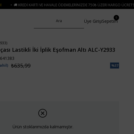
E HAVALE ÖDEMELERINIZDE 750₺ ÜZERI KARGO ÜCRETSIZ
• 🛍️ YENI SEZON 
0
Üye Girişi
Sepetim
933)
çası Lastikli İki İplik Eşofman Altı ALC-Y2933
641383
₺635,99
ahil)
%
37
İndirim
Ürün stoklarımızda kalmamıştır.