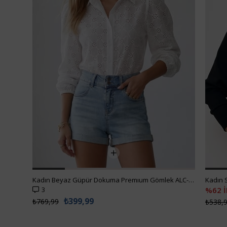
Kadın Beyaz Güpür Dokuma Premıum Gömlek ALC-X4366
3
%62 
₺399,99
₺769,99
₺538,