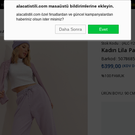
 2 ÜRÜN VE ÜZERI SIPARIŞLERDE SEPETTE
%15 İNDIRIM
• 🚚 KREDI KARTI V
alacatistili.com masaüstü bildirimlerine ekleyin.
alacatistili.com özel fırsatlardan ve güncel kampanyalardan
haberiniz olsun ister misiniz?
Daha Sonra
Evet
tı ALC-Y2933
Stok Kodu
(ALC-Y2
Kadın Lila Pa
Barkod
:
5078685
₺399,00
(KDV D
%100 PAMUK
ÜRÜN BOYU: 90 CM