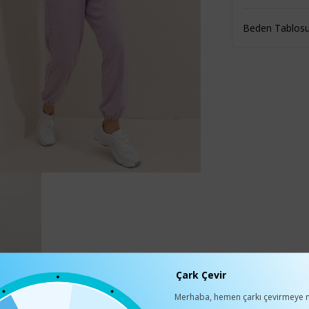
Beden Tablos
Çark Çevir
Merhaba, hemen çarkı çevirmeye n