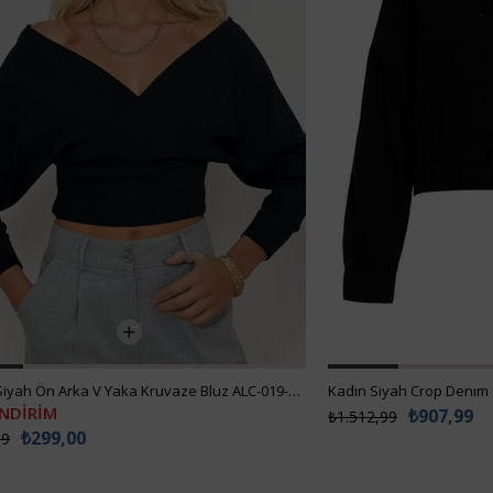
Kadın Siyah Ön Arka V Yaka Kruvaze Bluz ALC-019-053-BLZ
Kadın Siyah Crop Denım
İNDİRİM
₺907,99
₺1.512,99
₺299,00
99