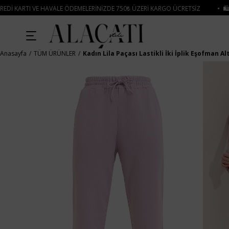
DEMELERINIZDE 750₺ ÜZERI KARGO ÜCRETSIZ
• 🛍️ YENI SEZON ÜRÜNLERINDE
Anasayfa
TÜM ÜRÜNLER
Kadın Lila Paçası Lastikli İki İplik Eşofman Al