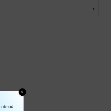
u
e dersin?