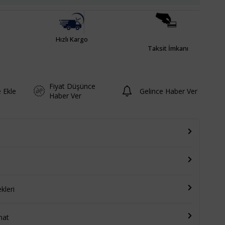
Hızlı Kargo
Taksit İmkanı
Fiyat Düşünce
e Ekle
Gelince Haber Ver
Haber Ver
leri
mat