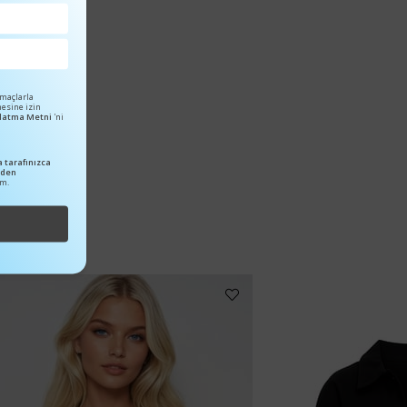
amaçlarla
mesine izin
ınlatma Metni
'ni
 tarafınızca
nden
um.