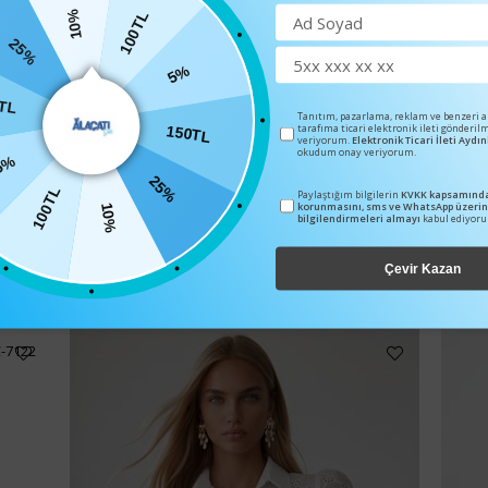
10%
100TL
25%
5%
0TL
Tanıtım, pazarlama, reklam ve benzeri 
tarafıma ticari elektronik ileti gönderil
150TL
veriyorum.
Elektronik Ticari İleti Ayd
okudum onay veriyorum.
5%
25%
100TL
Paylaştığım bilgilerin
KVKK kapsamında
korunmasını, sms ve WhatsApp üzeri
10%
bilgilendirmeleri almayı
kabul ediyor
BENZER ÜRÜNLER
Çevir Kazan
C-7122