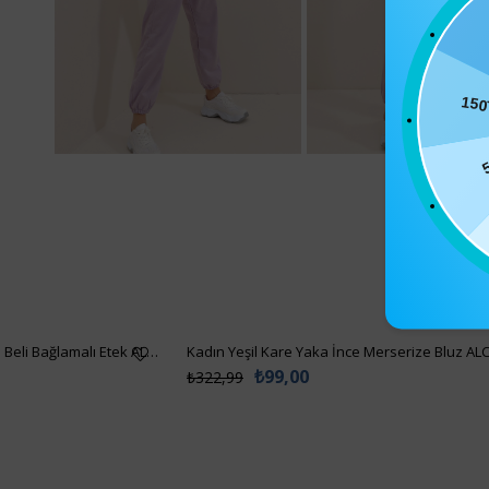
15
Kadın Siyah Asimetrik Kesim Beli Bağlamalı Etek ALC-X5001
Kadın Yeşil Kare Yaka İnce Merserize Bluz AL
₺99,00
₺322,99