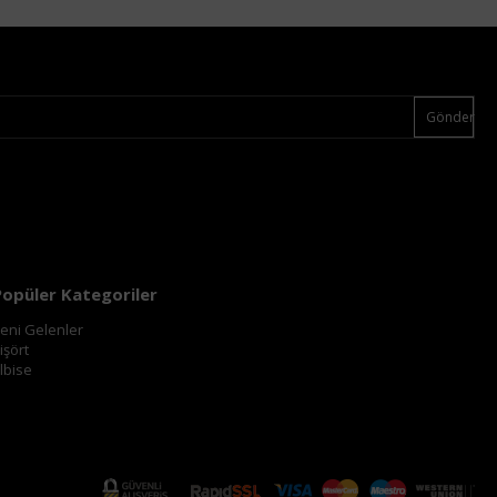
Gönder
Popüler Kategoriler
eni Gelenler
işört
lbise