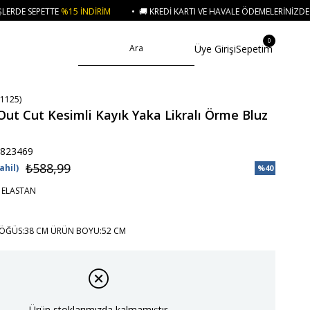
İNDIRIM
• 🚚 KREDI KARTI VE HAVALE ÖDEMELERINIZDE 750₺ ÜZERI KARGO
0
Üye Girişi
Sepetim
1125)
Out Cut Kesimli Kayık Yaka Likralı Örme Bluz
823469
₺588,99
ahil)
%
40
İndirim
 ELASTAN
ÖĞÜS:38 CM ÜRÜN BOYU:52 CM
Ürün stoklarımızda kalmamıştır.