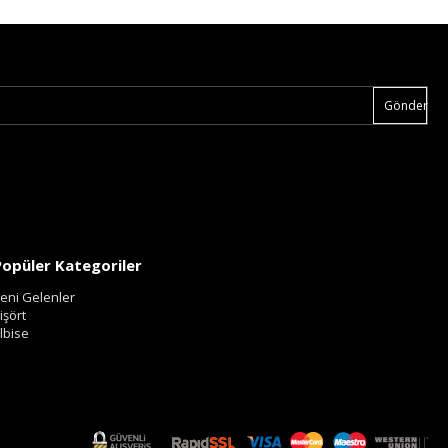
Gönder
Popüler Kategoriler
eni Gelenler
işört
lbise