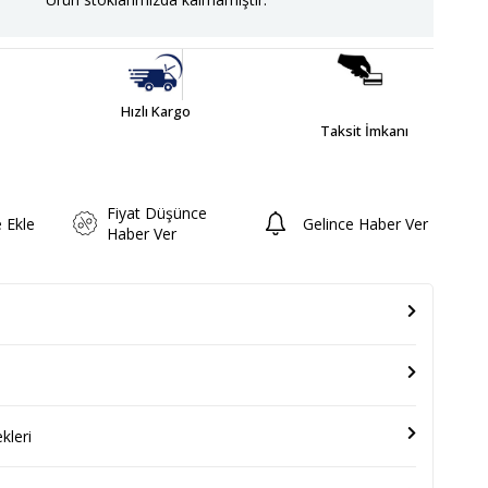
Hızlı Kargo
Taksit İmkanı
Fiyat Düşünce
e Ekle
Gelince Haber Ver
Haber Ver
leri