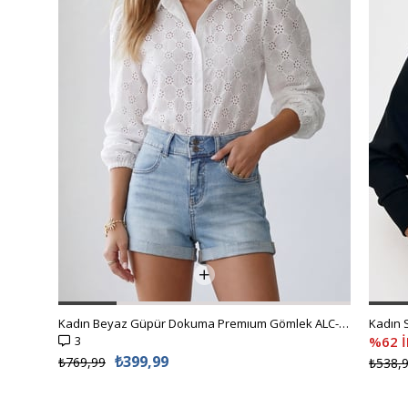
Kadın Beyaz Güpür Dokuma Premıum Gömlek ALC-X4366
3
%62 
₺399,99
₺769,99
₺538,