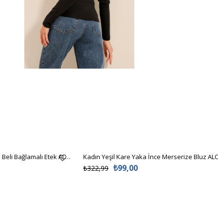
Kadın Siyah Asimetrik Kesim Beli Bağlamalı Etek ALC-X5001
Kadın Yeşil Kare Yaka İnce Merserize Bluz AL
₺99,00
₺322,99