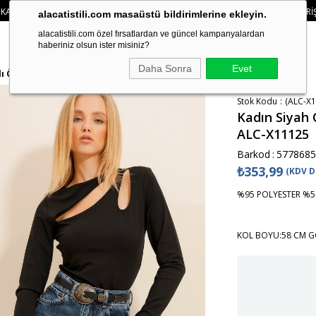
• 🛍️ YENI SEZON ÜRÜNLERINDE 2 ÜRÜN VE ÜZERI SIPARIŞLERDE SEPETTE
%15 
alacatistili.com masaüstü bildirimlerine ekleyin.
alacatistili.com özel fırsatlardan ve güncel kampanyalardan
haberiniz olsun ister misiniz?
Daha Sonra
Evet
lı Örme Bluz ALC-X11125
Stok Kodu
(ALC-X1
Kadın Siyah 
ALC-X11125
Barkod
:
5778685
₺353,99
(KDV D
%95 POLYESTER %5
KOL BOYU:58 CM G