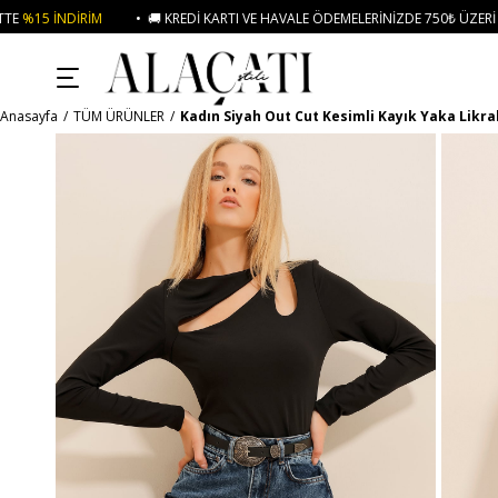
• 🚚 KREDI KARTI VE HAVALE ÖDEMELERINIZDE 750₺ ÜZERI KARGO ÜCRETSIZ
Anasayfa
TÜM ÜRÜNLER
Kadın Siyah Out Cut Kesimli Kayık Yaka Likra