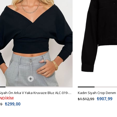
Kadın Siyah Ön Arka V Yaka Kruvaze Bluz ALC-019-053-BLZ
Kadın Siyah Crop Denım
İNDİRİM
₺907,99
₺1.512,99
₺299,00
99