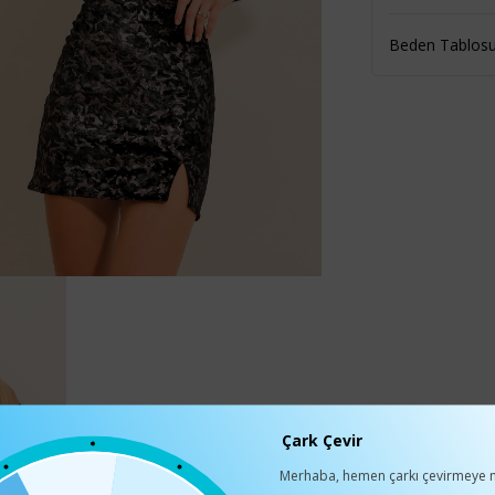
Beden Tablos
Çark Çevir
Merhaba, hemen çarkı çevirmeye n