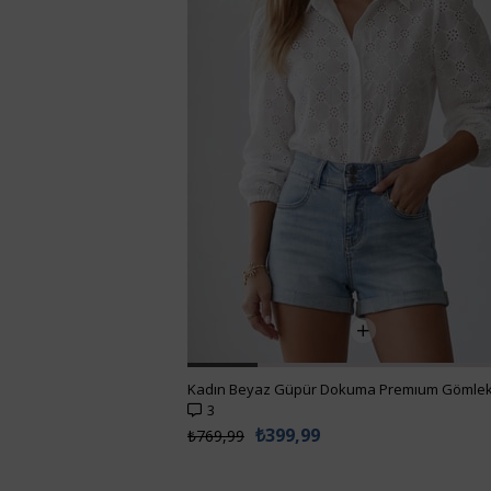
Kadın Beyaz Güpür Dokuma Premıum Gömlek ALC-X4366
%62 İNDİRİM
₺299,00
₺538,99