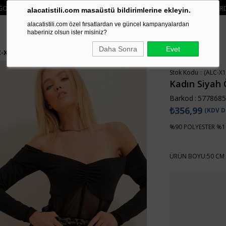
 🛍️ YENI SEZON ÜRÜNLERINDE 2 ÜRÜN VE ÜZERI SIPARIŞLERDE SEPETTE
%15 İND
alacatistili.com masaüstü bildirimlerine ekleyin.
alacatistili.com özel fırsatlardan ve güncel kampanyalardan
haberiniz olsun ister misiniz?
Daha Sonra
Evet
C-X11082
Stok Kodu
(ALC-X1
Kadın Siyah 
Barkod
:
5778685
₺356,99
(KDV D
%90 POLYESTER %1
ÜRÜN BOYU:50 CM 