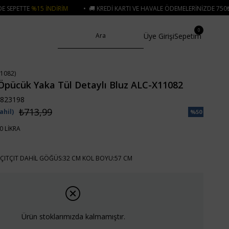
IRIM
• 🚚 KREDI KARTI VE HAVALE ÖDEMELERINIZDE 750₺ ÜZERI KARGO ÜCR
0
Üye Girişi
Sepetim
1082)
Öpücük Yaka Tül Detaylı Bluz ALC-X11082
823198
₺713,99
ahil)
%
50
İndirim
0 LİKRA
ÇITÇIT DAHİL GÖĞÜS:32 CM KOL BOYU:57 CM
Ürün stoklarımızda kalmamıştır.