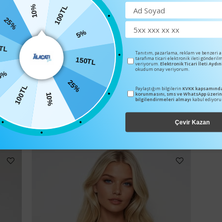
10%
100TL
25%
0TL
5%
Tanıtım, pazarlama, reklam ve benzeri 
tarafıma ticari elektronik ileti gönderil
veriyorum.
Elektronik Ticari İleti Ayd
150TL
%
okudum onay veriyorum.
100TL
25%
Paylaştığım bilgilerin
KVKK kapsamında
korunmasını, sms ve WhatsApp üzeri
10%
bilgilendirmeleri almayı
kabul ediyor
BENZER ÜRÜNLER
Çevir Kazan