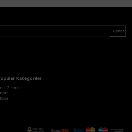
Gönder
Popüler Kategoriler
eni Gelenler
işört
lbise