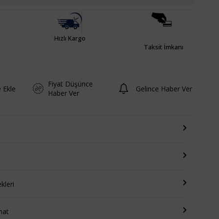
Hızlı Kargo
Taksit İmkanı
Fiyat Düşünce
e Ekle
Gelince Haber Ver
Haber Ver
leri
mat