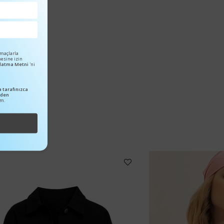
amaçlarla
mesine izin
ınlatma Metni
'ni
 tarafınızca
nden
um.
₺199,00
₺455,99