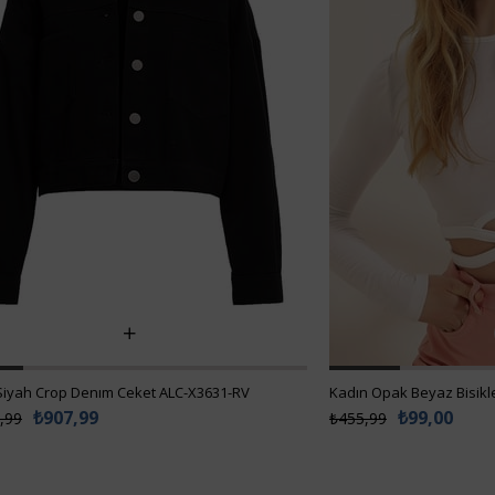
Kadın Opak Beyaz Bisiklet Yaka Beli Bant Detaylı Crop Bluz ALC-X7424
₺99,00
99