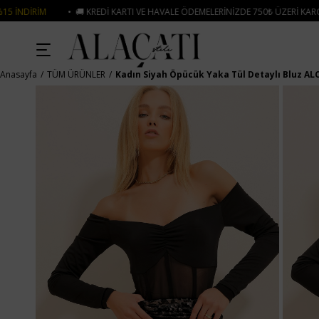
🚚 KREDI KARTI VE HAVALE ÖDEMELERINIZDE 750₺ ÜZERI KARGO ÜCRETSIZ
•
Anasayfa
TÜM ÜRÜNLER
Kadın Siyah Öpücük Yaka Tül Detaylı Bluz AL