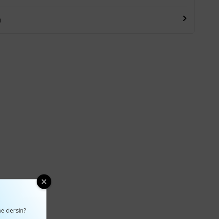
u
e dersin?