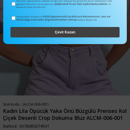
Tanıtım, pazarlama, reklam ve benzeri amaçlarla tarafıma ticari elektronik ileti
Elektronik Ticari İleti Aydınlatma Metni
gönderilmesine izin veriyorum.
'ni
okudum onay veriyorum.
KVKK kapsamında tarafınızca korunmasını, sms ve
Paylaştığım bilgilerin
WhatsApp üzerinden bilgilendirmeleri almayı
kabul ediyorum.
Çevir Kazan
Stok Kodu
(ALCM-006-001)
Kadın Lila Öpücük Yaka Önü Büzgülü Prenses Kol
Çiçek Desenli Crop Dokuma Bluz ALCM-006-001
Barkod
:
5078685674931