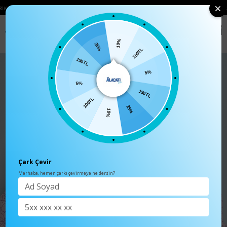
 ÜCRETSIZ
• 🛍️ YENI SEZON ÜRÜNLERINDE 2 ÜRÜN VE ÜZERI SIPARIŞLERDE S
0
Anasayfa
TÜM ÜRÜNLER
10%
100TL
25%
5%
150TL
150TL
5%
25%
100TL
10%
Çark Çevir
Merhaba, hemen çarkı çevirmeye ne dersin?