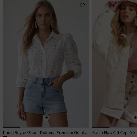
%62 İNDİRİM
₺538,99
₺299,00
Kadın Ekru Çift Cepli Yıkamalı Oversize Denim Ceket ALC-X8152