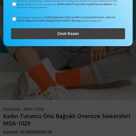
Tanıtım, pazarlama, reklam ve benzeri amaçlarla tarafıma ticari elektronik ileti
Elektronik Ticari İleti Aydınlatma Metni
gönderilmesine izin veriyorum.
'ni
okudum onay veriyorum.
KVKK kapsamında tarafınızca korunmasını, sms ve
Paylaştığım bilgilerin
WhatsApp üzerinden bilgilendirmeleri almayı
kabul ediyorum.
Çevir Kazan
Stok Kodu
(MDA-1029)
Kadın Turuncu Önü Bağcıklı Oversıze Sweatshirt
MDA-1029
Barkod
:
5078685808578