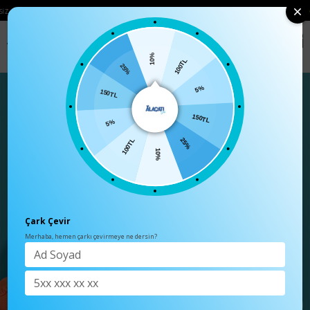
• 🛍️ YENI SEZON ÜRÜNLERINDE 2 ÜRÜN VE ÜZERI SIPARIŞLERDE SEPETTE
%15 İNDI
0
Anasayfa
TÜM ÜRÜNLER
10%
100TL
25%
5%
150TL
150TL
5%
25%
100TL
10%
Çark Çevir
Merhaba, hemen çarkı çevirmeye ne dersin?