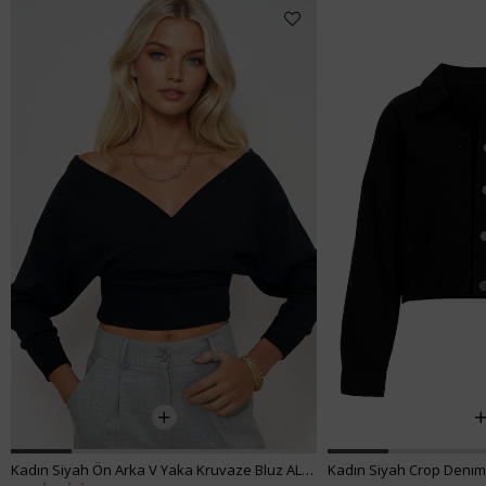
₺455,99
₺99,00
Kadın Siyah Crop Denım Ceket ALC-X3631-RV