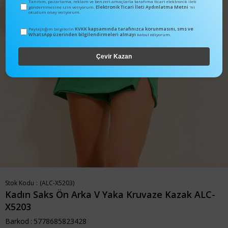
Tanıtım, pazarlama, reklam ve benzeri amaçlarla tarafıma ticari elektronik ileti
Elektronik Ticari İleti Aydınlatma Metni
gönderilmesine izin veriyorum.
'ni
okudum onay veriyorum.
KVKK kapsamında tarafınızca korunmasını, sms ve
Paylaştığım bilgilerin
WhatsApp üzerinden bilgilendirmeleri almayı
kabul ediyorum.
Çevir Kazan
Stok Kodu
(ALC-X5203)
Kadın Saks Ön Arka V Yaka Kruvaze Kazak ALC-
X5203
Barkod
:
5778685823428