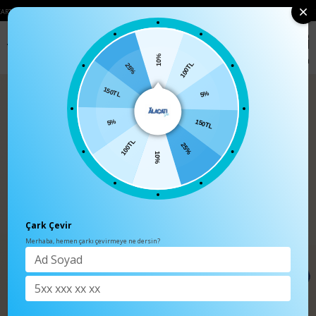
 HAVALE ÖDEMELERINIZDE 750₺ ÜZERI KARGO ÜCRETSIZ
• 🛍️ YENI SEZON ÜRÜ
0
Anasayfa
TÜM ÜRÜNLER
10%
100TL
25%
5%
150TL
150TL
5%
25%
100TL
10%
Çark Çevir
Merhaba, hemen çarkı çevirmeye ne dersin?