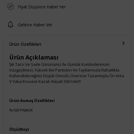
Fiyat Düşünce Haber Ver
Gelince Haber Ver
Ürün Özellikleri
Ürün Açıklaması
Şık Tarzı Ve Sade Görünümü İle Günlük Kombinlerinizin
Vazgeçilmezi, Yüksek Bel Pantolon Ve Taytlarınızla Rahatlıkla
Kullanabileceğiniz Düşük Omuzlu Oversize Tasarımıyla Ön Arka
V Yaka Kruvaze Kazak Alaçatı Stili'nde!!!
Ürün Kumaş Özellikleri
%100 PAMUK
Ölçü(Boy)