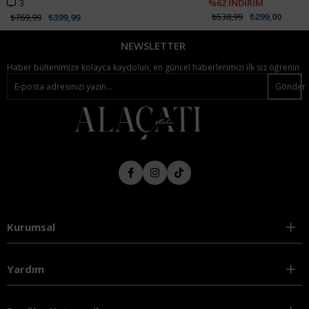
3
%62 İNDİRİM
₺538,99
₺299,00
₺769,99
₺399,99
NEWSLETTER
Haber bültenimize kolayca kaydolun, en güncel haberlerimizi ilk siz öğrenin
Gönder
Kurumsal
Yardım