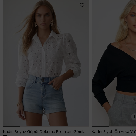
Kadın Beyaz Güpür Dokuma Premıum Gömlek ALC-X4366