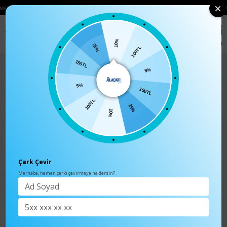
ZDE 750₺ ÜZERI KARGO ÜCRETSIZ
• 🛍️ YENI SEZON ÜRÜNLERINDE 2 ÜRÜN VE 
0
Anasayfa
TÜM ÜRÜNLER
10%
100TL
25%
5%
150TL
150TL
5%
25%
100TL
10%
Çark Çevir
Merhaba, hemen çarkı çevirmeye ne dersin?