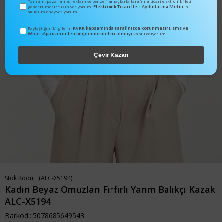
Tanıtım, pazarlama, reklam ve benzeri amaçlarla tarafıma ticari elektronik ileti
Elektronik Ticari İleti Aydınlatma Metni
gönderilmesine izin veriyorum.
'ni
okudum onay veriyorum.
KVKK kapsamında tarafınızca korunmasını, sms ve
Paylaştığım bilgilerin
WhatsApp üzerinden bilgilendirmeleri almayı
kabul ediyorum.
Çevir Kazan
Stok Kodu
(ALC-X5194)
Kadın Beyaz Omuzları Fırfırlı Yarım Balıkçı Kazak
ALC-X5194
Barkod
:
5078685649543