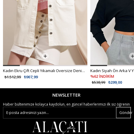
Kadın Ekru Çift Cepli Yıkamalı Oversize Denim Ceket ALC-X8152
%62 İNDİRİM
₺1.512,99
₺907,99
₺538,99
₺299,00
NEWSLETTER
Haber bültenimize kolayca kaydolun, en güncel haberlerimizi ilk siz öğrenin
Gönder