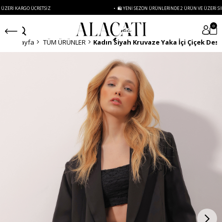
 KARGO ÜCRETSIZ
• 🛍️ YENI SEZON ÜRÜNLERINDE 2 ÜRÜN VE ÜZERI SIPARIŞLE
0
Anasayfa
TÜM ÜRÜNLER