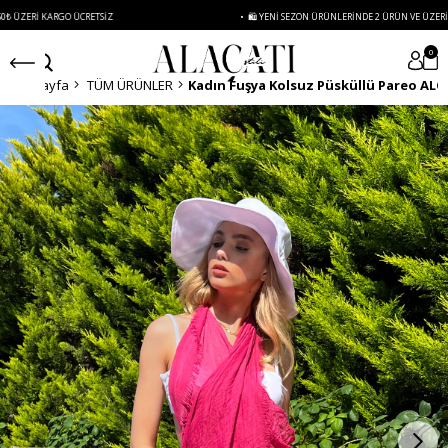
 KARGO ÜCRETSIZ
• 🛍️ YENI SEZON ÜRÜNLERINDE 2 ÜRÜN VE ÜZERI SIPARIŞL
0
Anasayfa
TÜM ÜRÜNLER
Kadın Fuşya Kolsuz Püsküllü Pareo ALC