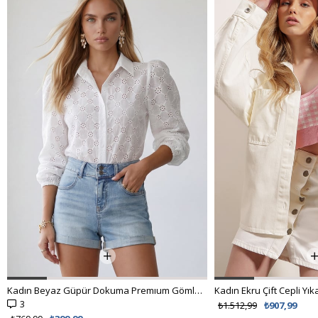
Kadın Beyaz Güpür Dokuma Premıum Gömlek ALC-X4366
3
₺1.512,99
₺907,99