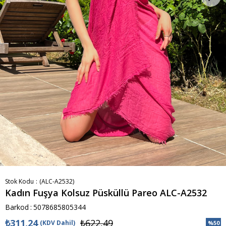
Stok Kodu
(ALC-A2532)
Kadın Fuşya Kolsuz Püsküllü Pareo ALC-A2532
Barkod
:
5078685805344
₺311,24
₺622,49
(KDV Dahil)
%
50