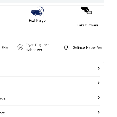
Hızlı Kargo
Taksit İmkanı
Fiyat Düşünce
e Ekle
Gelince Haber Ver
Haber Ver
leri
mat