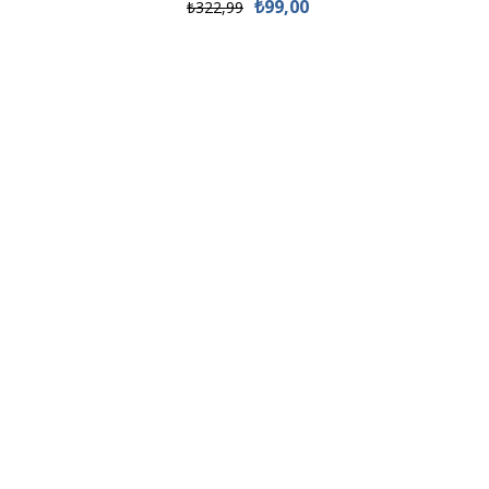
₺99,00
₺322,99