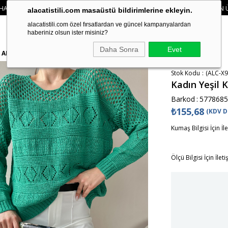
ZDE 750₺ ÜZERI KARGO ÜCRETSIZ
• 🛍️ YENI SEZON ÜRÜNLERINDE 2 ÜRÜN 
alacatistili.com masaüstü bildirimlerine ekleyin.
alacatistili.com özel fırsatlardan ve güncel kampanyalardan
haberiniz olsun ister misiniz?
Daha Sonra
Evet
z ALC-X9953
Stok Kodu
(ALC-X9
Kadın Yeşil 
Barkod
:
5778685
₺155,68
(KDV D
Kumaş Bilgisi İçin İl
Ölçü Bilgisi İçin İlet