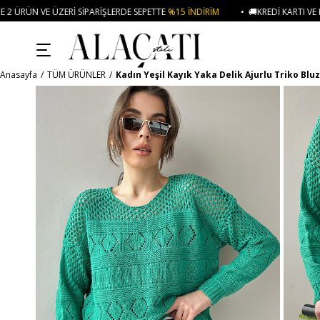
PARIŞLERDE SEPETTE
%15 İNDIRIM
• 🚚KREDI KARTI VE HAVALE ÖDEMELERINI
Anasayfa
TÜM ÜRÜNLER
Kadın Yeşil Kayık Yaka Delik Ajurlu Triko Blu