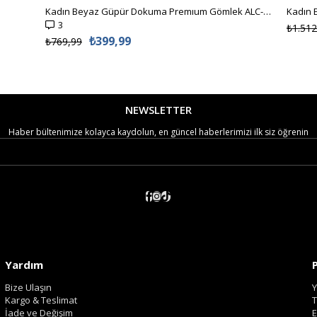
Kadın Beyaz Güpür Dokuma Premıum Gömlek ALC-X4366
3
₺1.512
₺399,99
₺769,99
NEWSLETTER
Haber bültenimize kolayca kaydolun, en güncel haberlerimizi ilk siz öğrenin
Yardım
Bize Ulaşın
Y
Kargo & Teslimat
T
İade ve Değişim
E