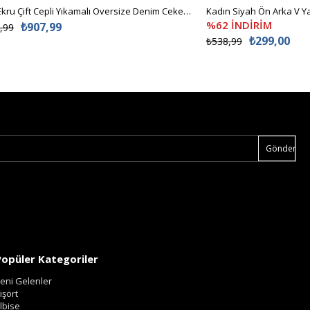
Kadın Ekru Çift Cepli Yıkamalı Oversize Denim Ceket ALC-X8152
%62 İNDİRİM
₺907,99
,99
₺299,00
₺538,99
Gönder
Popüler Kategoriler
eni Gelenler
işört
lbise