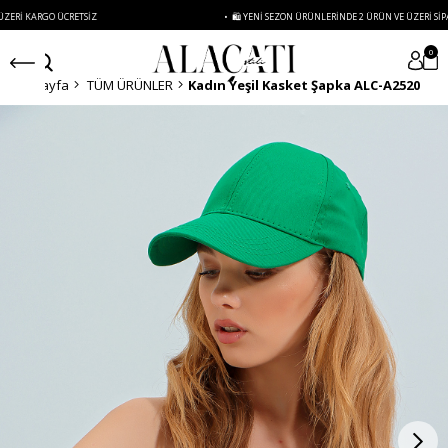
RGO ÜCRETSIZ
• 🛍️ YENI SEZON ÜRÜNLERINDE 2 ÜRÜN VE ÜZERI SIPARIŞLERDE
0
Anasayfa
TÜM ÜRÜNLER
Kadın Yeşil Kasket Şapka ALC-A2520