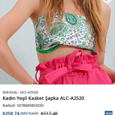
Stok Kodu
(ALC-A2520)
Kadın Yeşil Kasket Şapka ALC-A2520
Barkod
:
5078685804250
₺258,74
₺517,48
(KDV Dahil)
%
50