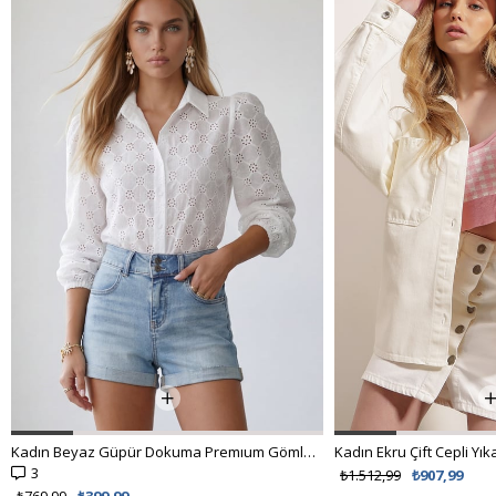
%62 İNDİRİM
₺538,99
₺299,00
Kadın Ekru Çift Cepli Yıkamalı Oversize Denim Ceket ALC-X8152
₺1.512,99
₺907,99