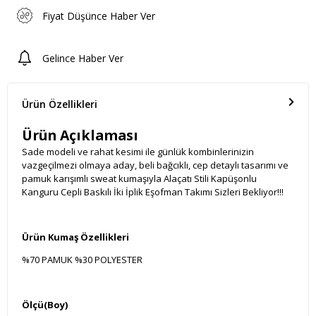
Fiyat Düşünce Haber Ver
Gelince Haber Ver
Ürün Özellikleri
Ürün Açıklaması
Sade modeli ve rahat kesimi ile günlük kombinlerinizin
vazgeçilmezi olmaya aday, beli bağcıklı, cep detaylı tasarımı ve
pamuk karışımlı sweat kumaşıyla Alaçatı Stili Kapüşonlu
Kanguru Cepli Baskılı İki İplik Eşofman Takımı Sizleri Bekliyor!!!
Ürün Kumaş Özellikleri
%70 PAMUK %30 POLYESTER
Ölçü(Boy)