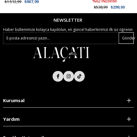
%62 İNDİRİM
₺1.512,99
₺907,99
₺538,99
₺299,00
NEWSLETTER
Haber bültenimize kolayca kaydolun, en güncel haberlerimizi ilk siz öğrenin
Gönder
Kurumsal
Yardım