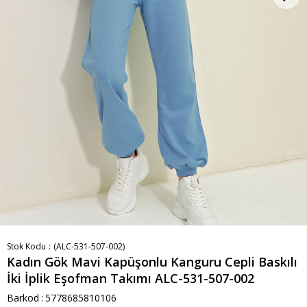
Stok Kodu
(ALC-531-507-002)
Kadın Gök Mavi Kapüşonlu Kanguru Cepli Baskılı
İki İplik Eşofman Takımı ALC-531-507-002
Barkod
:
5778685810106