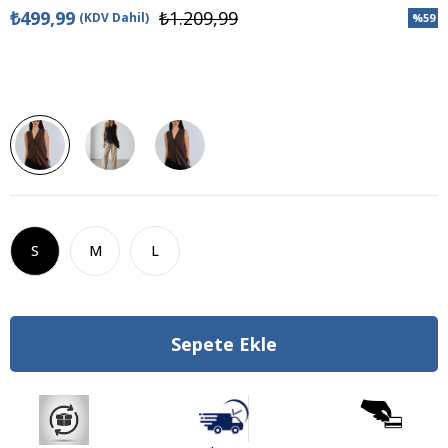
₺499,99
₺1.209,99
(KDV Dahil)
%
59
İndiri
S
M
L