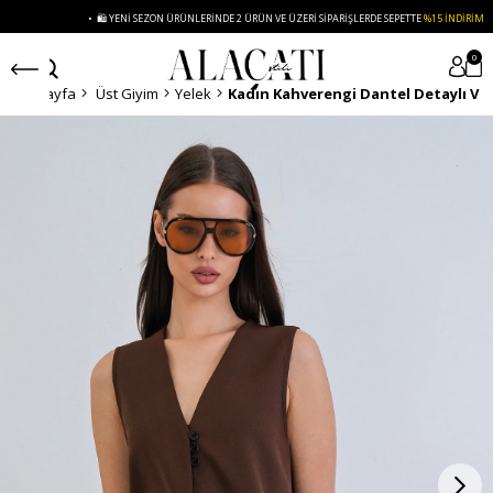
• 🛍️ YENI SEZON ÜRÜNLERINDE 2 ÜRÜN VE ÜZERI SIPARIŞLERDE SEPETTE
%15 İNDIRIM
0
Anasayfa
Üst Giyim
Yelek