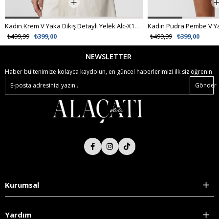
Kadın Krem V Yaka Dikiş Detaylı Yelek Alc-X15496
₺499,99
₺399,00
₺499,99
₺399,00
NEWSLETTER
Haber bültenimize kolayca kaydolun, en güncel haberlerimizi ilk siz öğrenin
Gönder
Kurumsal
Yardım