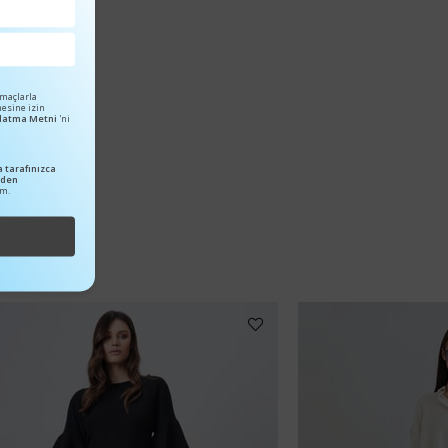
amaçlarla
mesine izin
ınlatma Metni
'ni
 tarafınızca
nden
um.