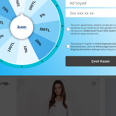
10%
100TL
25%
5%
0TL
Tanıtım, pazarlama, reklam ve benzeri 
tarafıma ticari elektronik ileti gönderil
150TL
veriyorum.
Elektronik Ticari İleti Ayd
5%
okudum onay veriyorum.
25%
100TL
Paylaştığım bilgilerin
KVKK kapsamında
korunmasını, sms ve WhatsApp üzeri
10%
bilgilendirmeleri almayı
kabul ediyor
BENZER ÜRÜNLER
Çevir Kazan
Kadın Gri Yüksek Bel Kanca Kapamalı Dokuma Palazzo Pantolon Alc-X15120