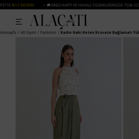
• 🚚 KREDI KARTI VE HAVALE ÖDEMELERINIZDE 750₺ ÜZERI KARGO ÜCRETSIZ
Anasayfa
Alt Giyim
Pantolon
Kadın Haki Keten Kruvaze Bağlamalı Yük