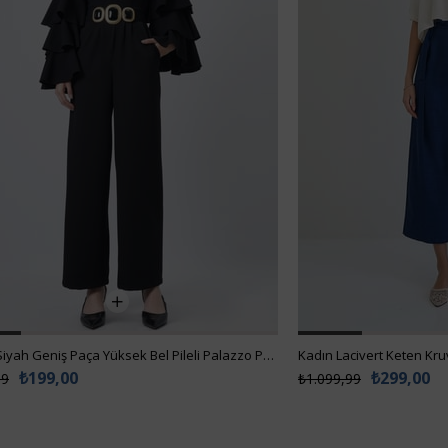
Kadın Siyah Geniş Paça Yüksek Bel Pileli Palazzo Pantolon Alc-X14713
₺199,00
₺299,00
99
₺1.099,99