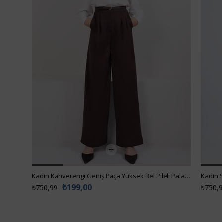
Kadın Kahverengi Geniş Paça Yüksek Bel Pileli Palazzo Pantolon Alc-X14713
₺199,00
₺750,99
₺750,