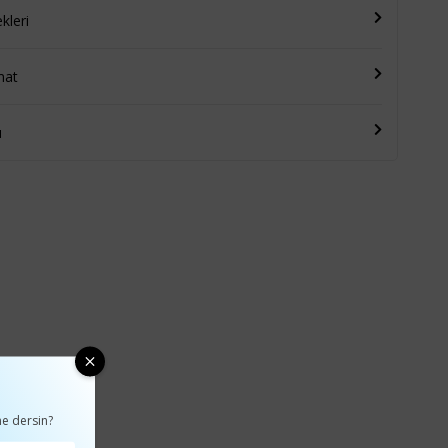
leri
mat
u
e dersin?