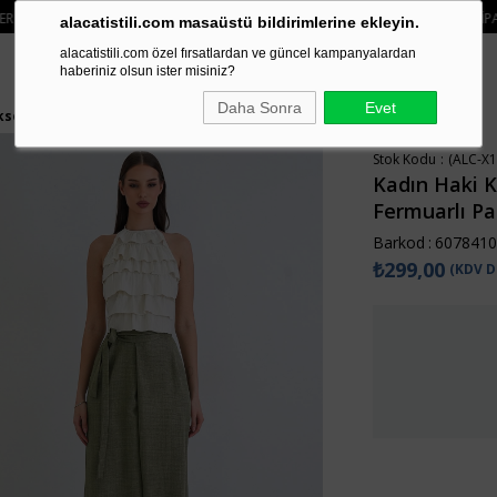
• 🛍️ YENI SEZON ÜRÜNLERINDE 2 ÜRÜN VE ÜZERI SIPARIŞLERDE SEPETTE
%1
alacatistili.com masaüstü bildirimlerine ekleyin.
alacatistili.com özel fırsatlardan ve güncel kampanyalardan
haberiniz olsun ister misiniz?
Daha Sonra
Evet
sek Bel Gizli Fermuarlı Pantolon Alc-X15301
Stok Kodu
(ALC-X1
Kadın Haki K
Fermuarlı Pa
Barkod
:
6078410
₺299,00
(KDV D