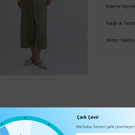
Ödeme Seçenek
Kargo & Tesli
Beden Tablos
Çark Çevir
Merhaba, hemen çarkı çevirmeye n