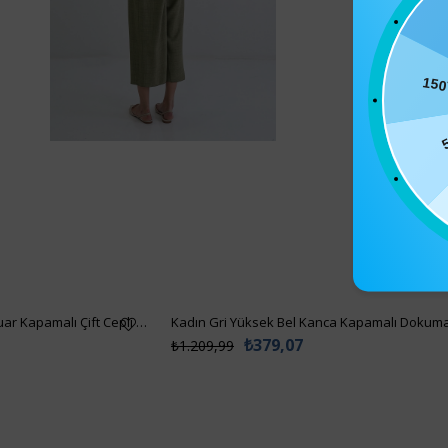
15
Kadın İNDİGO Desenli Fermuar Kapamalı Çift Cepli Palazzo Pantolon VS01510
₺379,07
₺1.209,99