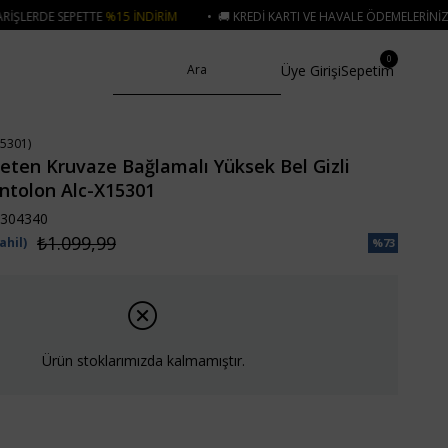
5 İNDIRIM
• 🚚 KREDI KARTI VE HAVALE ÖDEMELERINIZDE 750₺ ÜZERI KAR
0
Üye Girişi
Sepetim
5301)
eten Kruvaze Bağlamalı Yüksek Bel Gizli
ntolon Alc-X15301
304340
₺1.099,99
ahil)
%
73
İndirim
Ürün stoklarımızda kalmamıştır.