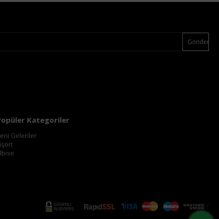
Gönder
Popüler Kategoriler
eni Gelenler
işört
lbise