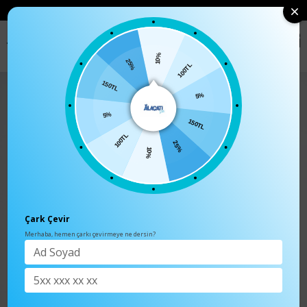
• 🛍️ YENI SEZON ÜRÜNLERINDE 2 ÜRÜN VE ÜZERI SIPARIŞLERDE SEPETTE
%15 İNDIRIM
0
Anasayfa
Üst Giyim
Gömlek
10%
100TL
25%
5%
150TL
150TL
5%
25%
100TL
10%
Çark Çevir
Merhaba, hemen çarkı çevirmeye ne dersin?