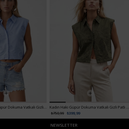
₺879,99
₺527,99
Kadın Haki Güpür Dokuma Vatkalı Gizli Patlı Premium Gömlek Alc-767-001
₺750,99
₺399,99
NEWSLETTER