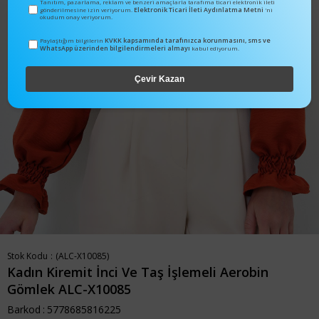
Tanıtım, pazarlama, reklam ve benzeri amaçlarla tarafıma ticari elektronik ileti
Elektronik Ticari İleti Aydınlatma Metni
gönderilmesine izin veriyorum.
'ni
okudum onay veriyorum.
KVKK kapsamında tarafınızca korunmasını, sms ve
Paylaştığım bilgilerin
WhatsApp üzerinden bilgilendirmeleri almayı
kabul ediyorum.
Çevir Kazan
Stok Kodu
(ALC-X10085)
Kadın Kiremit İnci Ve Taş İşlemeli Aerobin
Gömlek ALC-X10085
Barkod
:
5778685816225