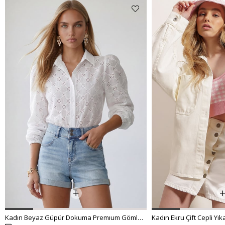
Kadın Beyaz Güpür Dokuma Premıum Gömlek ALC-X4366