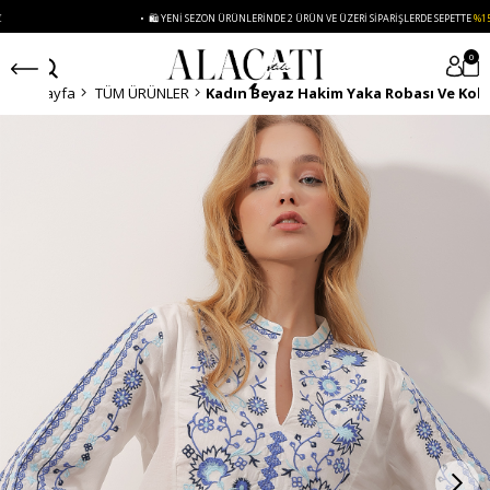
• 🛍️ YENI SEZON ÜRÜNLERINDE 2 ÜRÜN VE ÜZERI SIPARIŞLERDE SEPETTE
%15 İNDIRIM
0
Anasayfa
TÜM ÜRÜNLER