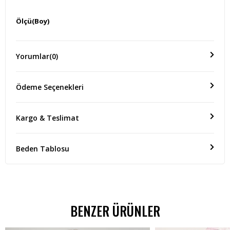
Ölçü(Boy)
GÖĞÜS:46 CM ÜRÜN BOYU:60 CM KOL BOYU:41 CM
Yorumlar
(0)
Ödeme Seçenekleri
Kargo & Teslimat
Beden Tablosu
BENZER ÜRÜNLER