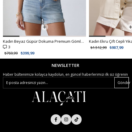
Kadın Ekru Çift Cepli Yıkamalı Oversize Denim Ceket ALC-X8152
₺1.512,99
₺907,99
NEWSLETTER
Haber bültenimize kolayca kaydolun, en güncel haberlerimizi ilk siz öğrenin
Gönder