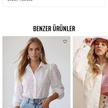
BENZER ÜRÜNLER
%62 İNDİRİM
₺538,99
₺299,00