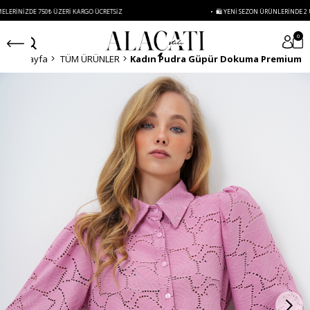
DE 750₺ ÜZERI KARGO ÜCRETSIZ
• 🛍️ YENI SEZON ÜRÜNLERINDE 2 ÜRÜN VE Ü
0
Anasayfa
TÜM ÜRÜNLER