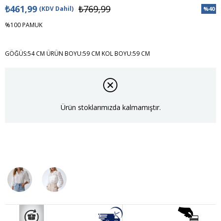
₺461,99
₺769,99
(KDV Dahil)
%
40
İndiri
%100 PAMUK
GÖĞÜS:54 CM ÜRÜN BOYU:59 CM KOL BOYU:59 CM
Ürün stoklarımızda kalmamıştır.