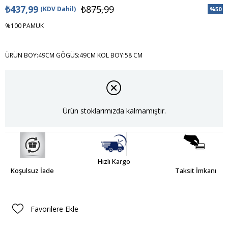
₺437,99
₺875,99
(KDV Dahil)
%
50
İndiri
%100 PAMUK
ÜRÜN BOY:49CM GÖGÜS:49CM KOL BOY:58 CM
Ürün stoklarımızda kalmamıştır.
Hızlı Kargo
Koşulsuz İade
Taksit İmkanı
Favorilere Ekle