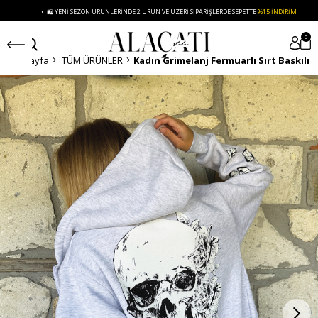
• 🛍️ YENI SEZON ÜRÜNLERINDE 2 ÜRÜN VE ÜZERI SIPARIŞLERDE SEPETTE
%15 İNDIRIM
0
Anasayfa
TÜM ÜRÜNLER