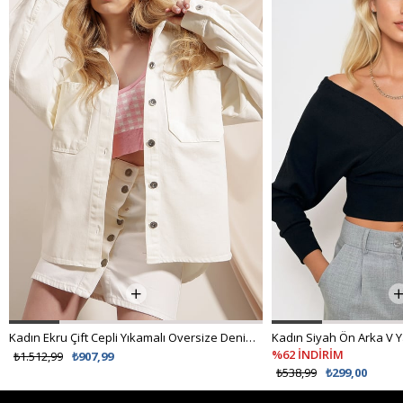
Kadın Ekru Çift Cepli Yıkamalı Oversize Denim Ceket ALC-X8152
%62 İNDİRİM
₺1.512,99
₺907,99
₺538,99
₺299,00