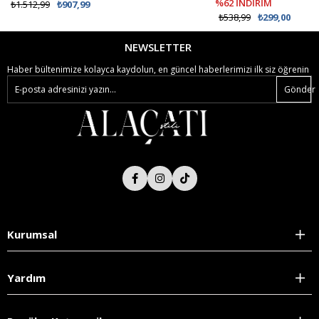
%62 İNDİRİM
₺1.512,99
₺907,99
₺538,99
₺299,00
NEWSLETTER
Haber bültenimize kolayca kaydolun, en güncel haberlerimizi ilk siz öğrenin
Gönder
Kurumsal
Yardım