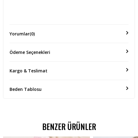
Ürün Kumaş Özellikleri
Yorumlar
(0)
%70 PAMUK %30 POLYESTER
Ödeme Seçenekleri
Ölçü(Boy)
ÜRÜN BOYU:75 CM EN BOYU:65 CM KOL BOYU:60 CM
Kargo & Teslimat
Beden Tablosu
BENZER ÜRÜNLER