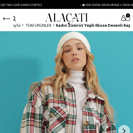
0₺ ÜZERI KARGO ÜCRETSIZ
• 🛍️ YENI SEZON ÜRÜNLERINDE 2 ÜRÜN VE ÜZERI 
0
Anasayfa
TÜM ÜRÜNLER