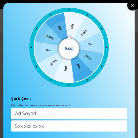
 ÜZERI KARGO ÜCRETSIZ
• 🛍️ YENI SEZON ÜRÜNLERINDE 2 ÜRÜN VE ÜZERI SIP
0
Anasayfa
TÜM ÜRÜNLER
10%
100TL
25%
5%
150TL
150TL
5%
25%
100TL
10%
Çark Çevir
Merhaba, hemen çarkı çevirmeye ne dersin?