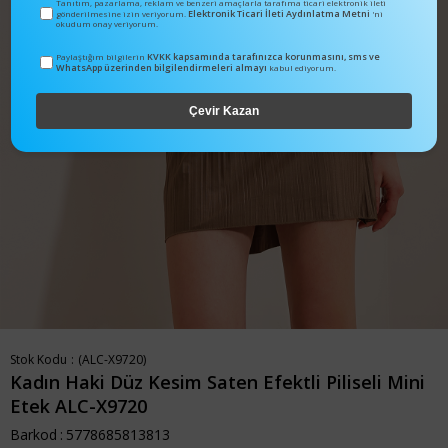
Tanıtım, pazarlama, reklam ve benzeri amaçlarla tarafıma ticari elektronik ileti
Elektronik Ticari İleti Aydınlatma Metni
gönderilmesine izin veriyorum.
'ni
okudum onay veriyorum.
KVKK kapsamında tarafınızca korunmasını, sms ve
Paylaştığım bilgilerin
WhatsApp üzerinden bilgilendirmeleri almayı
kabul ediyorum.
Çevir Kazan
Stok Kodu
(ALC-X9720)
Kadın Haki Düz Kesim Saten Efektli Piliseli Mini
Etek ALC-X9720
Barkod
:
5778685813813