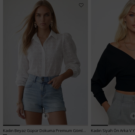
Kadın Beyaz Güpür Dokuma Premıum Gömlek ALC-X4366