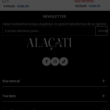
3
%62 İNDİRİM
₺538,99
₺299,00
₺769,99
₺399,99
NEWSLETTER
Haber bültenimize kolayca kaydolun, en güncel haberlerimizi ilk siz öğrenin
Gönder
Kurumsal
Yardım