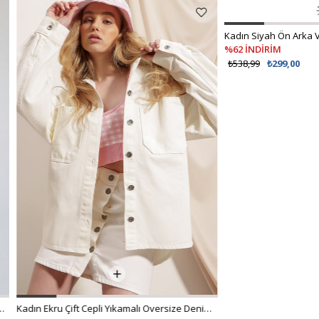
Kadın Ekru Çift Cepli Yıkamalı Oversize Denim Ceket ALC-X8152