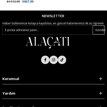
%62 İNDİRİM
₺1.512,99
₺907,99
₺538,99
₺299,00
NEWSLETTER
Haber bültenimize kolayca kaydolun, en güncel haberlerimizi ilk siz öğrenin
Gönder
Kurumsal
Yardım