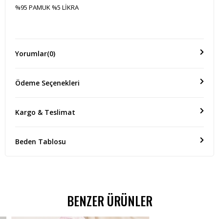
%95 PAMUK %5 LİKRA
Ölçü(Boy)
Yorumlar
(0)
-
Ödeme Seçenekleri
Kargo & Teslimat
Beden Tablosu
BENZER ÜRÜNLER