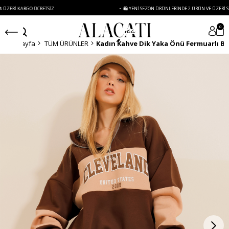
ARGO ÜCRETSIZ
• 🛍️ YENI SEZON ÜRÜNLERINDE 2 ÜRÜN VE ÜZERI SIPARIŞLERD
0
Anasayfa
TÜM ÜRÜNLER