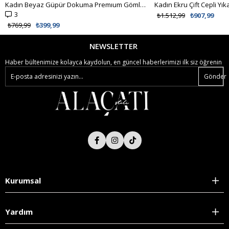
Kadın Beyaz Güpür Dokuma Premıum Gömlek ALC-X4366
3
₺1.512,99
₺907,99
₺769,99
₺399,99
NEWSLETTER
Haber bültenimize kolayca kaydolun, en güncel haberlerimizi ilk siz öğrenin
Gönder
Kurumsal
Yardım