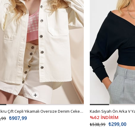
Kadın Ekru Çift Cepli Yıkamalı Oversize Denim Ceket ALC-X8152
%62 İNDİRİM
₺907,99
,99
₺299,00
₺538,99