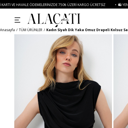
E 750₺ ÜZERI KARGO ÜCRETSIZ
• 🛍️ YENI SEZON ÜRÜNLERINDE 2 ÜRÜN VE 
Anasayfa
TÜM ÜRÜNLER
Kadın Siyah Dik Yaka Omuz Drapeli Kolsuz Sa