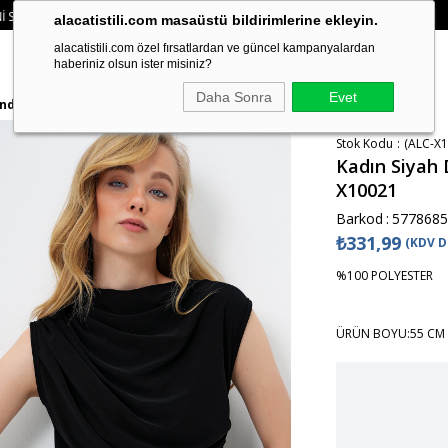
ÜZERI SIPARIŞLERDE SEPETTE
%15 İNDIRIM
• 🚚 KREDI KARTI VE HAVALE ÖD
alacatistili.com masaüstü bildirimlerine ekleyin.
alacatistili.com özel fırsatlardan ve güncel kampanyalardan
haberiniz olsun ister misiniz?
Daha Sonra
Evet
ndy Bluz Alc-X10021
Stok Kodu
(ALC-X1
Kadın Siyah 
X10021
Barkod
:
5778685
₺331,99
(KDV D
%100 POLYESTER
ÜRÜN BOYU:55 CM