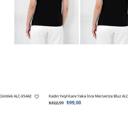
 Gömlek ALC-X5442
Kadın Yeşil Kare Yaka İnce Merserize Bluz AL
₺99,00
₺322,99