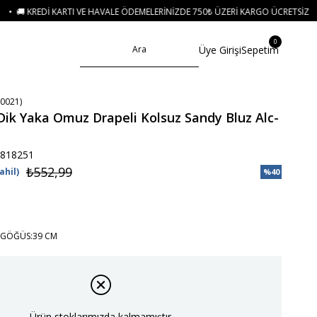
EMELERINIZDE 750₺ ÜZERI KARGO ÜCRETSIZ
• 🛍️ YENI SEZON ÜRÜNLERINDE
0
Üye Girişi
Sepetim
0021)
Dik Yaka Omuz Drapeli Kolsuz Sandy Bluz Alc-
818251
₺552,99
ahil)
%
40
İndirim
 GÖĞÜS:39 CM
Ürün stoklarımızda kalmamıştır.