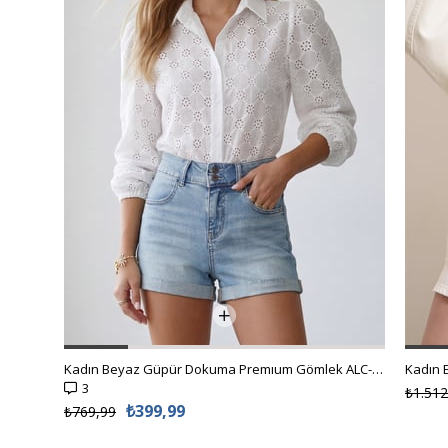
Kadın Beyaz Güpür Dokuma Premıum Gömlek ALC-X4366
3
₺1.512
₺399,99
₺769,99