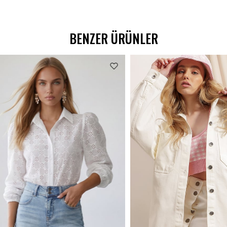
BENZER ÜRÜNLER
%62 İNDİRİM
₺538,99
₺299,00