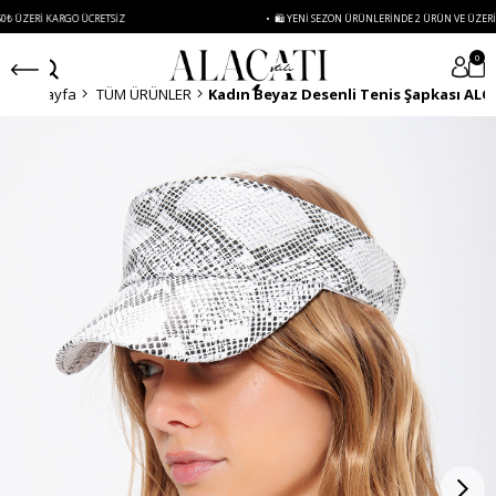
I KARGO ÜCRETSIZ
• 🛍️ YENI SEZON ÜRÜNLERINDE 2 ÜRÜN VE ÜZERI SIPARIŞL
0
Anasayfa
TÜM ÜRÜNLER
Kadın Beyaz Desenli Tenis Şapkası ALC