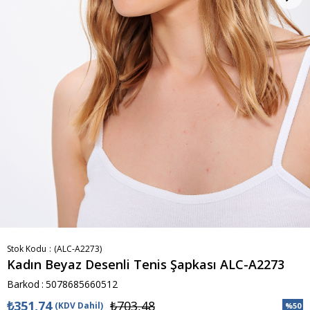
Stok Kodu
(ALC-A2273)
Kadın Beyaz Desenli Tenis Şapkası ALC-A2273
Barkod
:
5078685660512
₺351,74
₺703,48
(KDV Dahil)
%
50