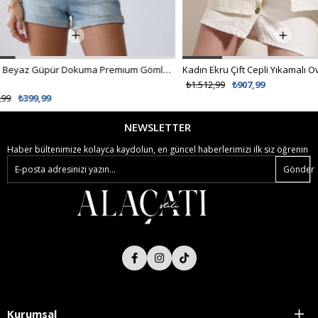
Kadın Ekru Çift Cepli Yıkamalı Oversize Denim Ceket ALC-X8152
₺1.512,99
₺907,99
NEWSLETTER
Haber bültenimize kolayca kaydolun, en güncel haberlerimizi ilk siz öğrenin
Gönder
Kurumsal