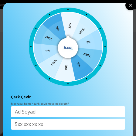
EMELERINIZDE 750₺ ÜZERI KARGO ÜCRETSIZ
• 🛍️ YENI SEZON ÜRÜNLERINDE 2
0
Anasayfa
TÜM ÜRÜNLER
Kadın Lila Desenli Bucket Şapka ALC-A2
10%
100TL
25%
5%
150TL
150TL
5%
25%
100TL
10%
Çark Çevir
Merhaba, hemen çarkı çevirmeye ne dersin?