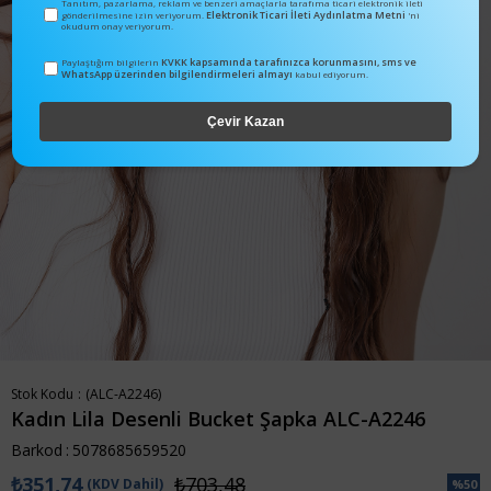
Tanıtım, pazarlama, reklam ve benzeri amaçlarla tarafıma ticari elektronik ileti
Elektronik Ticari İleti Aydınlatma Metni
gönderilmesine izin veriyorum.
'ni
okudum onay veriyorum.
KVKK kapsamında tarafınızca korunmasını, sms ve
Paylaştığım bilgilerin
WhatsApp üzerinden bilgilendirmeleri almayı
kabul ediyorum.
Çevir Kazan
Stok Kodu
(ALC-A2246)
Kadın Lila Desenli Bucket Şapka ALC-A2246
Barkod
:
5078685659520
₺351,74
₺703,48
(KDV Dahil)
%
50