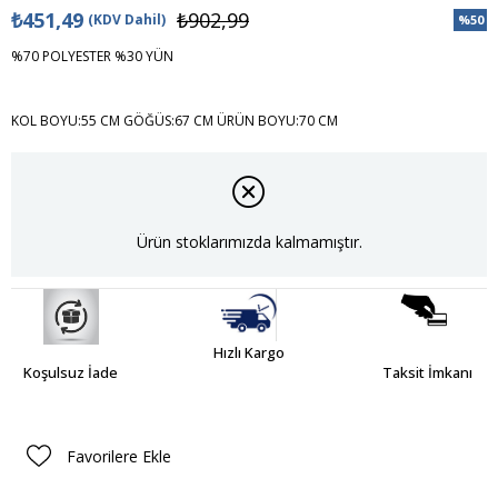
₺451,49
₺902,99
(KDV Dahil)
%
50
İndiri
%70 POLYESTER %30 YÜN
KOL BOYU:55 CM GÖĞÜS:67 CM ÜRÜN BOYU:70 CM
Ürün stoklarımızda kalmamıştır.
Hızlı Kargo
Koşulsuz İade
Taksit İmkanı
Favorilere Ekle