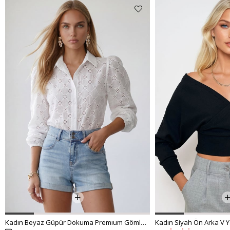
Kadın Beyaz Güpür Dokuma Premıum Gömlek ALC-X4366