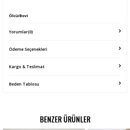
Ölçü(Boy)
KOL BOYU:55 CM GÖĞÜS:67 CM ÜRÜN BOYU:70 CM
Yorumlar
(0)
Ödeme Seçenekleri
Kargo & Teslimat
Beden Tablosu
BENZER ÜRÜNLER