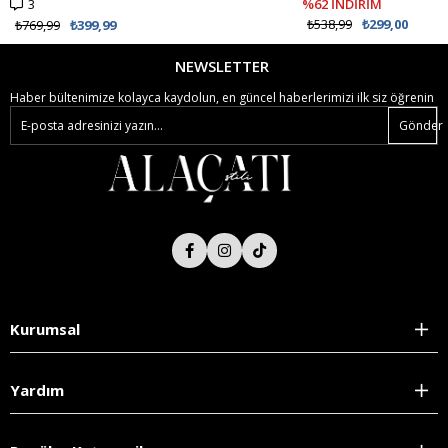
3
%62 İNDİRİM
₺538,99
₺299,00
₺769,99
₺399,99
NEWSLETTER
Haber bültenimize kolayca kaydolun, en güncel haberlerimizi ilk siz öğrenin
Gönder
Kurumsal
Yardım