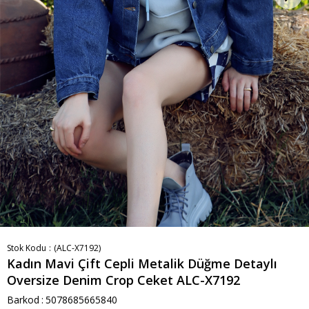
Stok Kodu
(ALC-X7192)
Kadın Mavi Çift Cepli Metalik Düğme Detaylı
Oversize Denim Crop Ceket ALC-X7192
Barkod
:
5078685665840