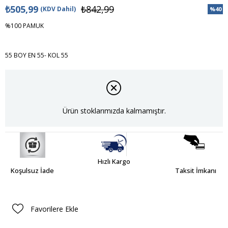
₺505,99
₺842,99
(KDV Dahil)
%
40
İndiri
%100 PAMUK
55 BOY EN 55- KOL 55
Ürün stoklarımızda kalmamıştır.
Hızlı Kargo
Koşulsuz İade
Taksit İmkanı
Favorilere Ekle