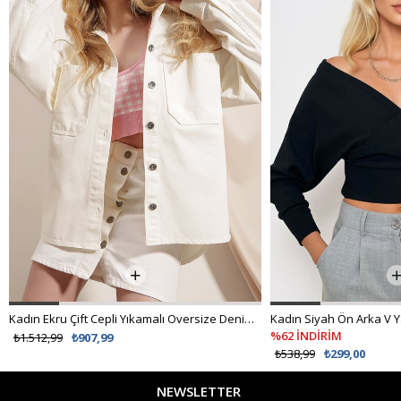
Kadın Ekru Çift Cepli Yıkamalı Oversize Denim Ceket ALC-X8152
%62 İNDİRİM
₺1.512,99
₺907,99
₺538,99
₺299,00
NEWSLETTER