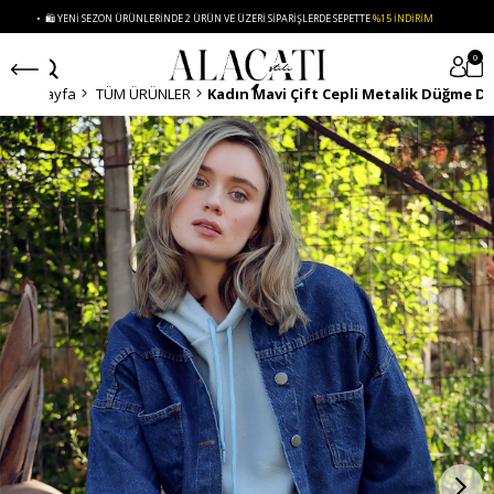
 🛍️ YENI SEZON ÜRÜNLERINDE 2 ÜRÜN VE ÜZERI SIPARIŞLERDE SEPETTE
%15 İNDIRIM
•
0
Anasayfa
TÜM ÜRÜNLER