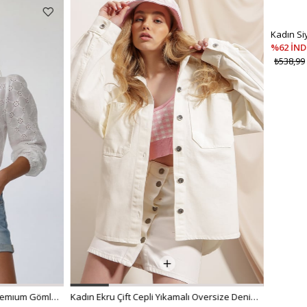
%62 İNDİRİM
₺538,99
₺299,00
Kadın Ekru Çift Cepli Yıkamalı Oversize Denim Ceket ALC-X8152