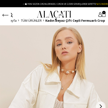
• 🛍️ YENI SEZON ÜRÜNLERINDE 2 ÜRÜN VE ÜZERI SIPARIŞLERDE SEPETTE
%15 İNDIRIM
0
Anasayfa
TÜM ÜRÜNLER