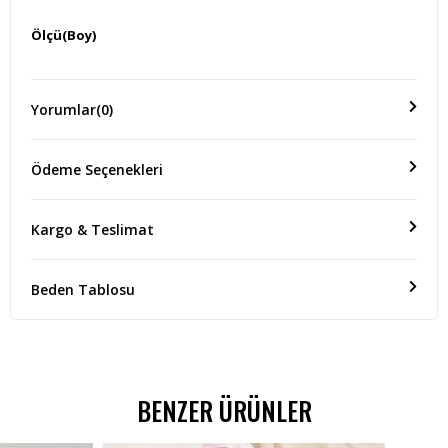
Ölçü(Boy)
ÜRÜN BOYU:36 CM KOL BOYU:48 CM GÖĞÜS:54 CM
Yorumlar
(0)
Ödeme Seçenekleri
Kargo & Teslimat
Beden Tablosu
BENZER ÜRÜNLER