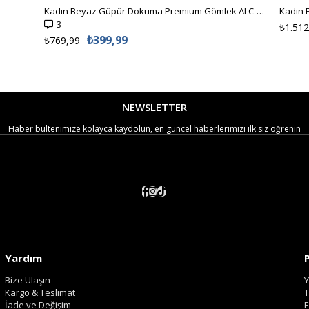
Kadın Beyaz Güpür Dokuma Premıum Gömlek ALC-X4366
3
₺1.512
₺399,99
₺769,99
NEWSLETTER
Haber bültenimize kolayca kaydolun, en güncel haberlerimizi ilk siz öğrenin
Yardım
Bize Ulaşın
Y
Kargo & Teslimat
T
İade ve Değişim
E