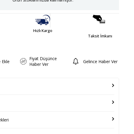
Hızlı Kargo
Taksit İmkanı
Fiyat Düşünce
e Ekle
Gelince Haber Ver
Haber Ver
leri