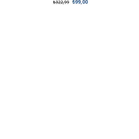
₺99,00
₺322,99