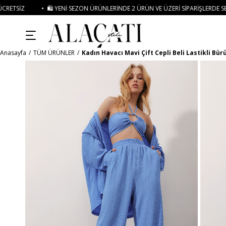
ENI SEZON ÜRÜNLERINDE 2 ÜRÜN VE ÜZERI SIPARIŞLERDE SEPETTE
%15 İNDIRIM
Anasayfa
TÜM ÜRÜNLER
Kadın Havacı Mavi Çift Cepli Beli Lastikli B