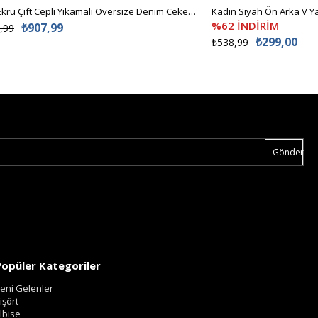
Kadın Ekru Çift Cepli Yıkamalı Oversize Denim Ceket ALC-X8152
%62 İNDİRİM
₺907,99
,99
₺299,00
₺538,99
Gönder
Popüler Kategoriler
eni Gelenler
işört
lbise