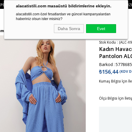
• 🚚KREDI KARTI VE HAVALE ÖDEMELERINIZDE 750₺ ÜZERI KARGO ÜCRETSIZ
alacatistili.com masaüstü bildirimlerine ekleyin.
alacatistili.com özel fırsatlardan ve güncel kampanyalardan
haberiniz olsun ister misiniz?
Daha Sonra
Evet
ürümcük Pantolon ALC-X9849
Stok Kodu
(ALC-X9
Kadın Havacı
Pantolon AL
Barkod
:
5778685
₺156,44
(KDV D
Kumaş Bilgisi İçin İl
Ölçü Bilgisi İçin İlet