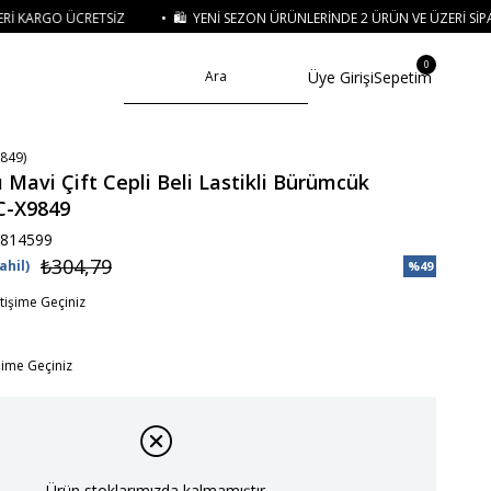
• 🛍️ YENI SEZON ÜRÜNLERINDE 2 ÜRÜN VE ÜZERI SIPARIŞLERDE SEPETTE
%15
0
Üye Girişi
Sepetim
849)
 Mavi Çift Cepli Beli Lastikli Bürümcük
C-X9849
814599
₺304,79
ahil)
%
49
İndirim
etişime Geçiniz
işime Geçiniz
Ürün stoklarımızda kalmamıştır.