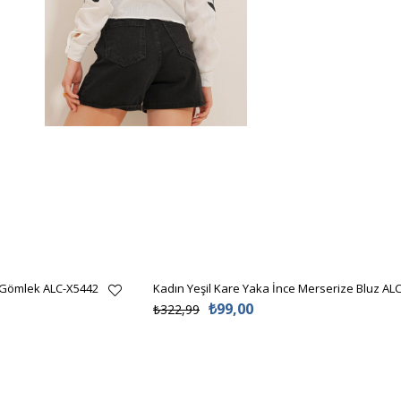
 Gömlek ALC-X5442
Kadın Yeşil Kare Yaka İnce Merserize Bluz AL
₺99,00
₺322,99