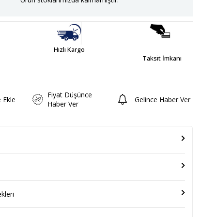
Hızlı Kargo
Taksit İmkanı
Fiyat Düşünce
e Ekle
Gelince Haber Ver
Haber Ver
leri