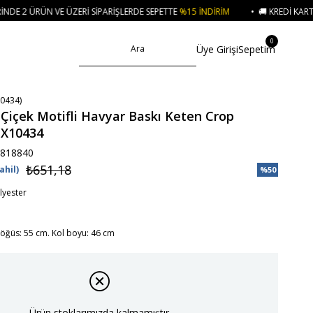
ZERI SIPARIŞLERDE SEPETTE
%15 İNDIRIM
• 🚚 KREDI KARTI VE HAVALE ÖDE
0
Üye Girişi
Sepetim
0434)
Çiçek Motifli Havyar Baskı Keten Crop
-X10434
818840
₺651,18
ahil)
%
50
İndirim
yester
öğüs: 55 cm. Kol boyu: 46 cm
Ürün stoklarımızda kalmamıştır.