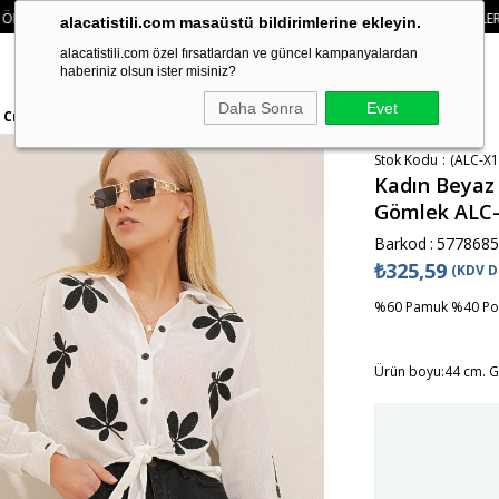
 750₺ ÜZERI KARGO ÜCRETSIZ
• 🛍️ YENI SEZON ÜRÜNLERINDE 2 ÜRÜN VE Ü
alacatistili.com masaüstü bildirimlerine ekleyin.
alacatistili.com özel fırsatlardan ve güncel kampanyalardan
haberiniz olsun ister misiniz?
Daha Sonra
Evet
n Crop Gömlek ALC-X10434
Stok Kodu
(ALC-X1
Kadın Beyaz 
Gömlek ALC
Barkod
:
5778685
₺325,59
(KDV D
%60 Pamuk %40 Pol
Ürün boyu:44 cm. G