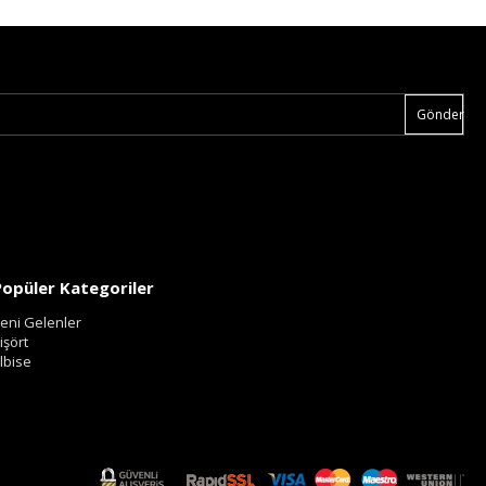
Gönder
Popüler Kategoriler
eni Gelenler
işört
lbise