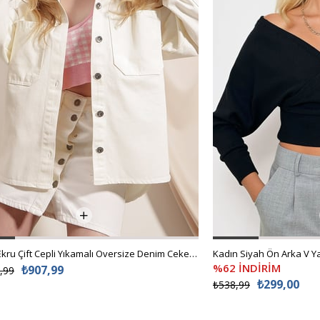
Kadın Ekru Çift Cepli Yıkamalı Oversize Denim Ceket ALC-X8152
%62 İNDİRİM
₺907,99
,99
₺299,00
₺538,99