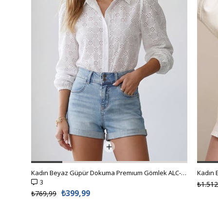
Kadın Beyaz Güpür Dokuma Premıum Gömlek ALC-X4366
3
₺1.512
₺399,99
₺769,99