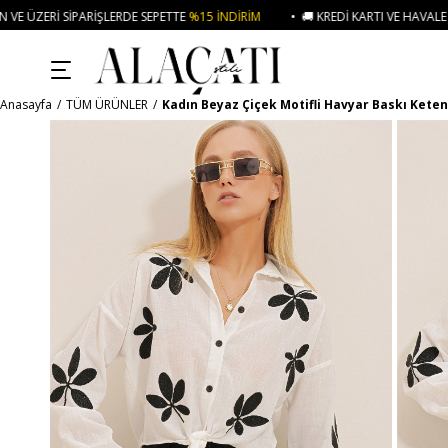
ŞLERDE SEPETTE
%15 İNDIRIM
• 🚚 KREDI KARTI VE HAVALE ÖDEMELERINIZDE
Anasayfa
TÜM ÜRÜNLER
Kadın Beyaz Çiçek Motifli Havyar Baskı Kete