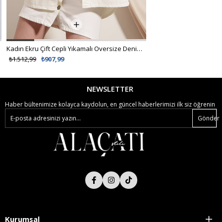
Kadın Ekru Çift Cepli Yıkamalı Oversize Denim Ceket ALC-X8152
%62 İNDİRİM
₺1.512,99
₺907,99
₺538,99
₺299,00
NEWSLETTER
Haber bültenimize kolayca kaydolun, en güncel haberlerimizi ilk siz öğrenin
Gönder
Kurumsal