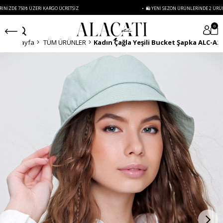
 750₺ ÜZERI KARGO ÜCRETSIZ
• 🛍️ YENI SEZON ÜRÜNLERINDE 2 ÜRÜN VE ÜZE
0
Anasayfa
TÜM ÜRÜNLER
Kadın Çağla Yeşili Bucket Şapka ALC-A2