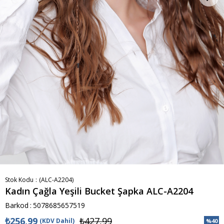
Stok Kodu
(ALC-A2204)
Kadın Çağla Yeşili Bucket Şapka ALC-A2204
Barkod
:
5078685657519
₺256,99
₺427,99
(KDV Dahil)
%
40