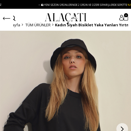
• 🛍️ YENI SEZON ÜRÜNLERINDE 2 ÜRÜN VE ÜZERI SIPARIŞLERDE SEPETTE
%15 İNDIRIM
0
Anasayfa
TÜM ÜRÜNLER