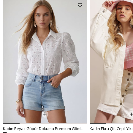
Kadın Beyaz Güpür Dokuma Premıum Gömlek ALC-X4366