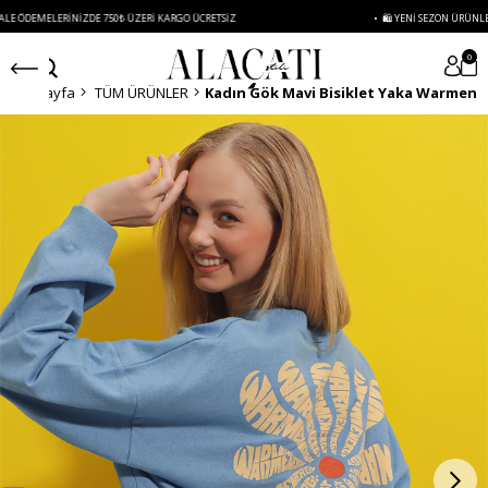
ELERINIZDE 750₺ ÜZERI KARGO ÜCRETSIZ
• 🛍️ YENI SEZON ÜRÜNLERINDE 2 Ü
0
Anasayfa
TÜM ÜRÜNLER