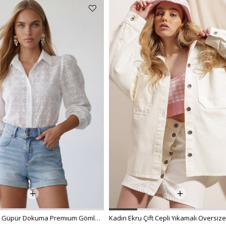
%62 İNDİRİM
₺538,99
₺299,00
Kadın Ekru Çift Cepli Yıkamalı Oversize Denim Ceket ALC-X8152