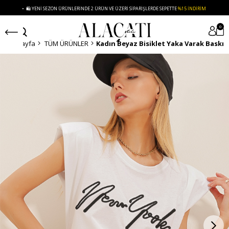
• 🛍️ YENI SEZON ÜRÜNLERINDE 2 ÜRÜN VE ÜZERI SIPARIŞLERDE SEPETTE
%15 İNDIRIM
0
Anasayfa
TÜM ÜRÜNLER