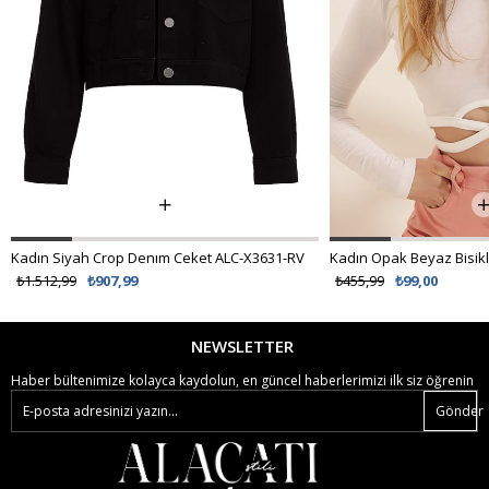
Kadın Siyah Crop Denım Ceket ALC-X3631-RV
₺1.512,99
₺907,99
₺455,99
₺99,00
NEWSLETTER
Haber bültenimize kolayca kaydolun, en güncel haberlerimizi ilk siz öğrenin
Gönder