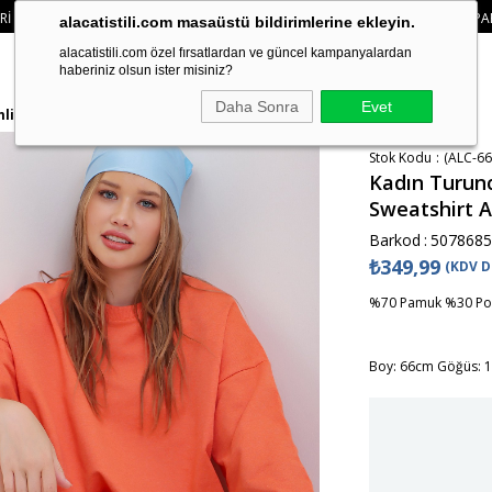
🛍️ YENI SEZON ÜRÜNLERINDE 2 ÜRÜN VE ÜZERI SIPARIŞLERDE SEPETTE
%15 İNDI
alacatistili.com masaüstü bildirimlerine ekleyin.
alacatistili.com özel fırsatlardan ve güncel kampanyalardan
haberiniz olsun ister misiniz?
Daha Sonra
Evet
lik Basic Sweatshirt ALC-669-001
Stok Kodu
(ALC-66
Kadın Turunc
Sweatshirt 
Barkod
:
5078685
₺349,99
(KDV D
%70 Pamuk %30 Pol
Boy: 66cm Göğüs: 1