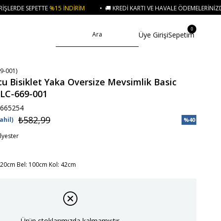
RIM
• 🚚 KREDI KARTI VE HAVALE ÖDEMELERINIZDE 750₺ ÜZERI KARGO ÜCRE
0
Üye Girişi
Sepetim
9-001)
u Bisiklet Yaka Oversize Mevsimlik Basic
ALC-669-001
665254
₺582,99
ahil)
%
40
İndirim
yester
20cm Bel: 100cm Kol: 42cm
Ürün stoklarımızda kalmamıştır.