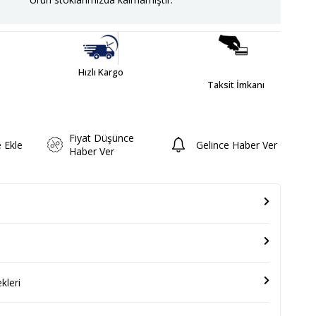
Hızlı Kargo
Taksit İmkanı
Fiyat Düşünce
e Ekle
Gelince Haber Ver
Haber Ver
leri