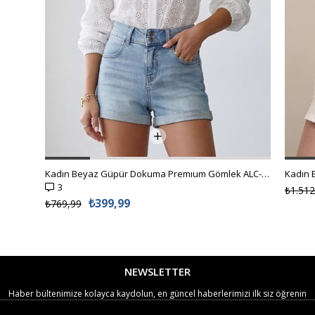
Kadın Beyaz Güpür Dokuma Premıum Gömlek ALC-X4366
3
₺1.512
₺399,99
₺769,99
NEWSLETTER
Haber bültenimize kolayca kaydolun, en güncel haberlerimizi ilk siz öğrenin