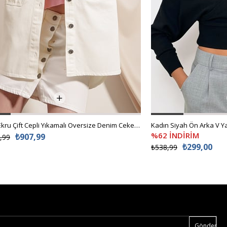
Kadın Ekru Çift Cepli Yıkamalı Oversize Denim Ceket ALC-X8152
%62 İNDİRİM
₺907,99
,99
₺299,00
₺538,99
Gönder