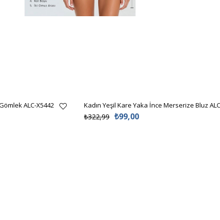
 Gömlek ALC-X5442
Kadın Yeşil Kare Yaka İnce Merserize Bluz AL
₺99,00
₺322,99