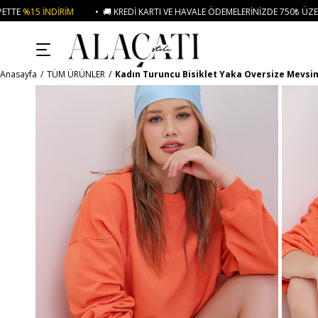
 KREDI KARTI VE HAVALE ÖDEMELERINIZDE 750₺ ÜZERI KARGO ÜCRETSIZ
• 
Anasayfa
TÜM ÜRÜNLER
Kadın Turuncu Bisiklet Yaka Oversize Mevsim