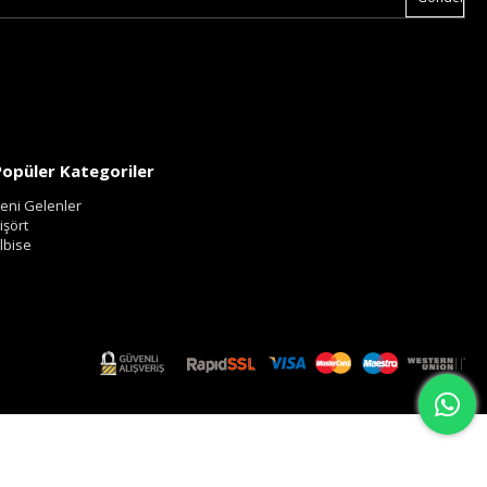
Popüler Kategoriler
eni Gelenler
işört
lbise