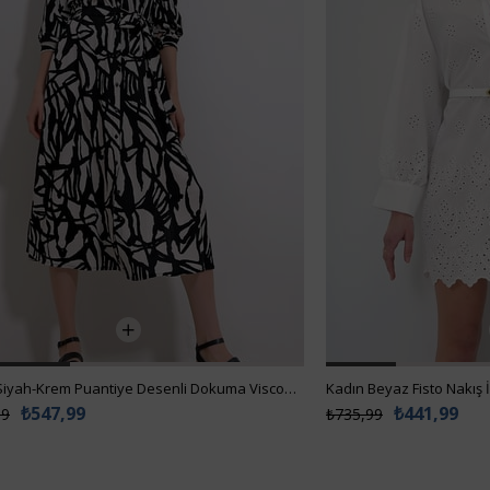
Kadın Siyah-Krem Puantiye Desenli Dokuma Viscon Gömlek Elbise ALC-X6247
₺547,99
₺441,99
99
₺735,99