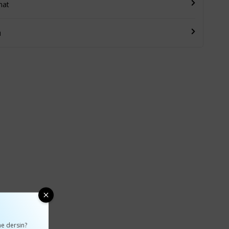
mat
u
e dersin?