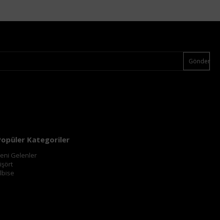
Gönder
Popüler Kategoriler
eni Gelenler
işört
lbise