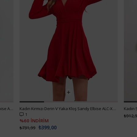
Kadın Kırmızı V Yaka Beli Korse Detaylı Kloş Elbise ALC-X12153
Kadın Kırmızı Derin V Yaka Kloş Sandy Elbise ALC-X9420
1
₺912,
%60 İNDİRİM
₺399,00
₺731,99