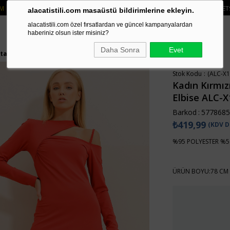
RTI VE HAVALE ÖDEMELERINIZDE 750₺ ÜZERI KARGO ÜCRETSIZ
• 🛍️ YENI S
alacatistili.com masaüstü bildirimlerine ekleyin.
alacatistili.com özel fırsatlardan ve güncel kampanyalardan
haberiniz olsun ister misiniz?
Daha Sonra
Evet
taylı Elbise ALC-X11126
Stok Kodu
(ALC-X1
Kadın Kırmız
Elbise ALC-
Barkod
:
5778685
₺419,99
(KDV D
%95 POLYESTER %5
ÜRÜN BOYU:78 CM 