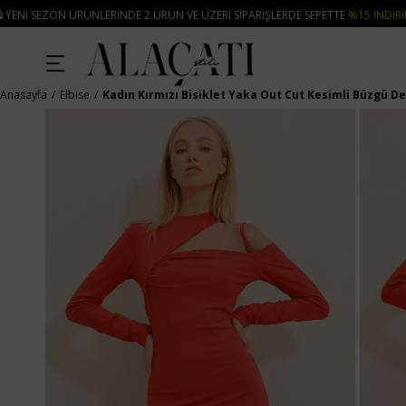
RINDE 2 ÜRÜN VE ÜZERI SIPARIŞLERDE SEPETTE
%15 İNDIRIM
• 🚚 KREDI KA
Anasayfa
Elbise
Kadın Kırmızı Bisiklet Yaka Out Cut Kesimli Büzgü De