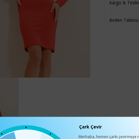
Kargo & Tesli
Beden Tablos
Çark Çevir
Merhaba, hemen çarkı çevirmeye n