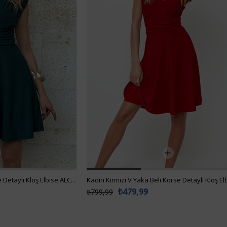
Kadın Yeşil V Yaka Beli Korse Detaylı Kloş Elbise ALC-X12153
₺479,99
₺799,99