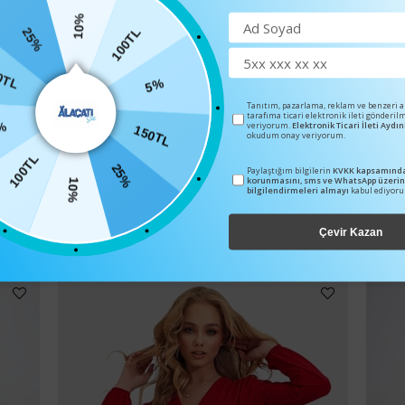
10%
25%
100TL
0TL
5%
Tanıtım, pazarlama, reklam ve benzeri 
tarafıma ticari elektronik ileti gönderil
%
veriyorum.
Elektronik Ticari İleti Ayd
150TL
okudum onay veriyorum.
100TL
25%
Paylaştığım bilgilerin
KVKK kapsamında
korunmasını, sms ve WhatsApp üzeri
10%
bilgilendirmeleri almayı
kabul ediyor
BENZER ÜRÜNLER
Çevir Kazan