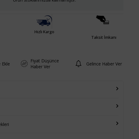
Hızlı Kargo
Taksit İmkanı
Fiyat Düşünce
e Ekle
Gelince Haber Ver
Haber Ver
leri