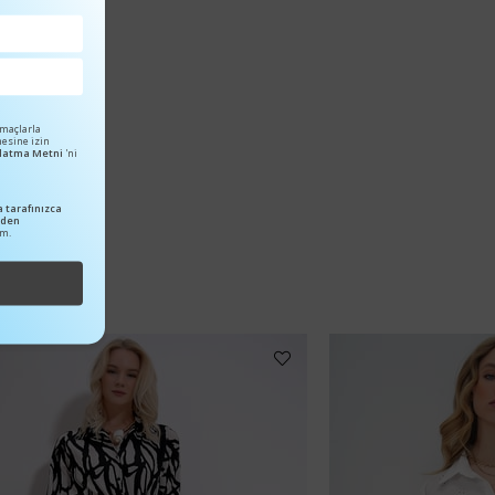
amaçlarla
mesine izin
ınlatma Metni
'ni
 tarafınızca
nden
um.