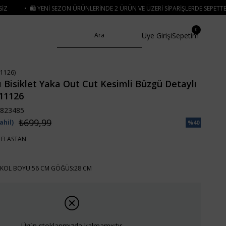
EZON ÜRÜNLERINDE 2 ÜRÜN VE ÜZERI SIPARIŞLERDE SEPETTE
%15 İNDIRIM
• 
0
Üye Girişi
Sepetim
1126)
ı Bisiklet Yaka Out Cut Kesimli Büzgü Detaylı
X11126
823485
₺699,99
ahil)
%
40
İndirim
 ELASTAN
KOL BOYU:56 CM GÖĞÜS:28 CM
Ürün stoklarımızda kalmamıştır.