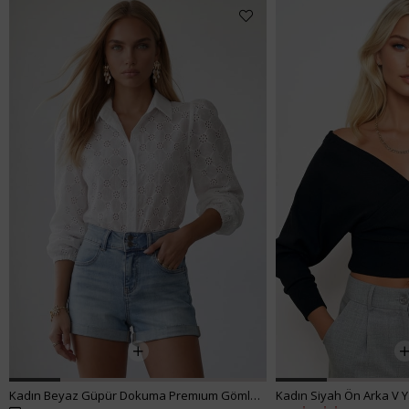
Kadın Siyah Ön Arka V Yaka Kruvaze Bluz ALC-019-053-BLZ
Kadın Siyah Crop Denım