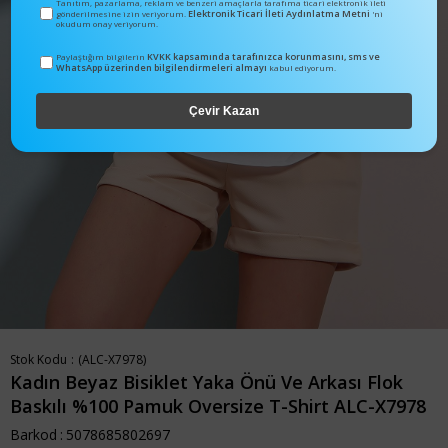
Tanıtım, pazarlama, reklam ve benzeri amaçlarla tarafıma ticari elektronik ileti
Elektronik Ticari İleti Aydınlatma Metni
gönderilmesine izin veriyorum.
'ni
okudum onay veriyorum.
KVKK kapsamında tarafınızca korunmasını, sms ve
Paylaştığım bilgilerin
WhatsApp üzerinden bilgilendirmeleri almayı
kabul ediyorum.
Çevir Kazan
Stok Kodu
(ALC-X7978)
Kadın Beyaz Bisiklet Yaka Önü Ve Arkası Flok
Baskılı %100 Pamuk Oversize T-Shirt ALC-X7978
Barkod
:
5078685802697