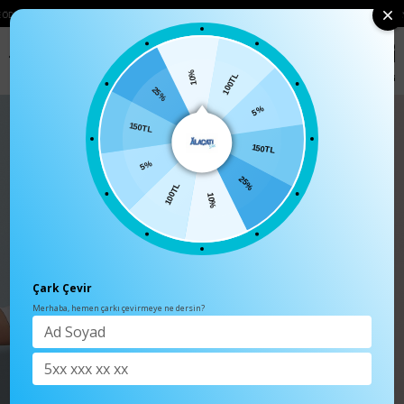
ERINIZDE 750₺ ÜZERI KARGO ÜCRETSIZ
• 🛍️ YENI SEZON ÜRÜNLERINDE 2 ÜRÜ
0
Anasayfa
TÜM ÜRÜNLER
10%
100TL
25%
150TL
5%
150TL
5%
100TL
25%
10%
Çark Çevir
Merhaba, hemen çarkı çevirmeye ne dersin?