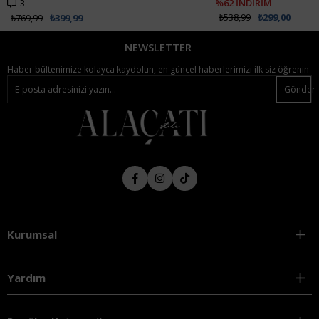
%62 İNDİRİM
₺1.512,99
₺907,99
₺538,99
₺299,00
NEWSLETTER
Haber bültenimize kolayca kaydolun, en güncel haberlerimizi ilk siz öğrenin
Gönder
Kurumsal
Yardım