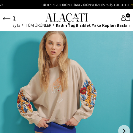
• 🛍️ YENI SEZON ÜRÜNLERINDE 2 ÜRÜN VE ÜZERI SIPARIŞLERDE SEPETTE
%15 İNDIRIM
0
Anasayfa
TÜM ÜRÜNLER