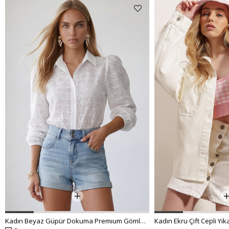
Kadın Beyaz Güpür Dokuma Premıum Gömlek ALC-X4366