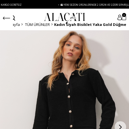
 ÜCRETSIZ
• 🛍️ YENI SEZON ÜRÜNLERINDE 2 ÜRÜN VE ÜZERI SIPARIŞLERDE S
0
Anasayfa
TÜM ÜRÜNLER