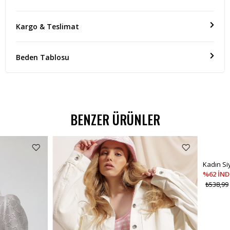
Kargo & Teslimat
Beden Tablosu
BENZER ÜRÜNLER
%62 İNDİRİM
₺538,99
₺299,00