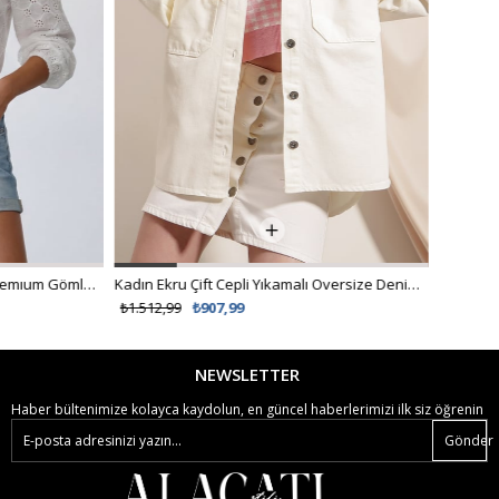
Kadın Ekru Çift Cepli Yıkamalı Oversize Denim Ceket ALC-X8152
₺1.512,99
₺907,99
NEWSLETTER
Haber bültenimize kolayca kaydolun, en güncel haberlerimizi ilk siz öğrenin
Gönder