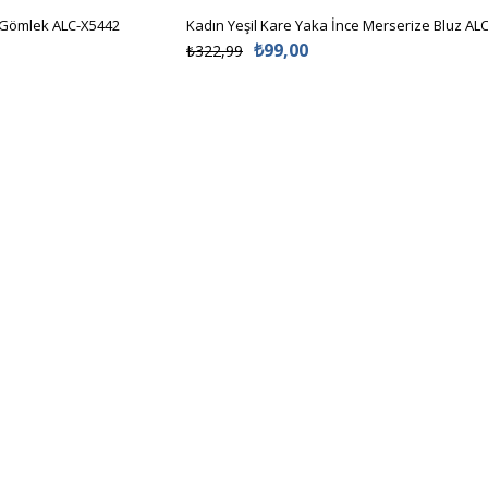
₺99,00
₺322,99