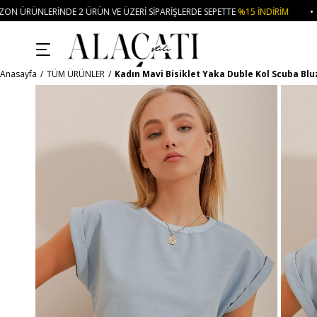
RÜN VE ÜZERI SIPARIŞLERDE SEPETTE
%15 İNDIRIM
• 🚚KREDI KARTI VE HAV
Anasayfa
TÜM ÜRÜNLER
Kadın Mavi Bisiklet Yaka Duble Kol Scuba Blu