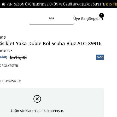
ERINDE 2 ÜRÜN VE ÜZERI SIPARIŞLERDE SEPETTE
%15 İNDIRIM
• 🚚 KREDI K
0
Üye Girişi
Sepetim
916)
isiklet Yaka Duble Kol Scuba Bluz ALC-X9916
818325
₺615,98
ahil)
%
50
İndirim
 POLYESTER
N BOYU:54 CM
Ürün stoklarımızda kalmamıştır.