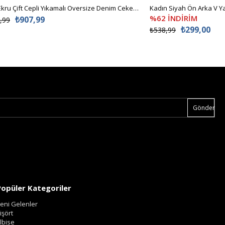
Kadın Ekru Çift Cepli Yıkamalı Oversize Denim Ceket ALC-X8152
%62 İNDİRİM
₺907,99
,99
₺299,00
₺538,99
Gönder
Popüler Kategoriler
eni Gelenler
işört
lbise