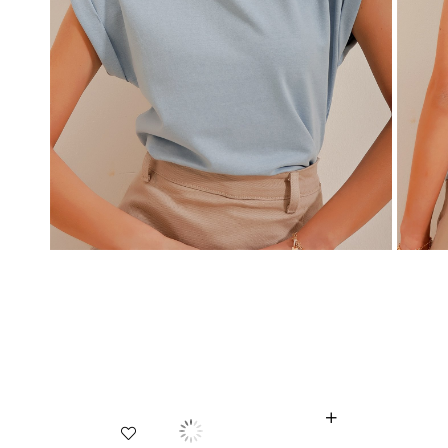
 Gömlek ALC-X5442
Kadın Yeşil Kare Yaka İnce Merserize Bluz AL