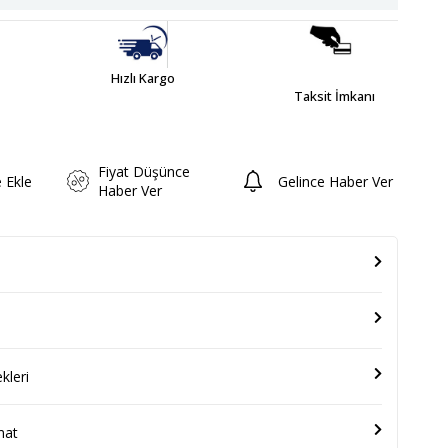
Hızlı Kargo
Taksit İmkanı
Fiyat Düşünce
e Ekle
Gelince Haber Ver
Haber Ver
leri
mat