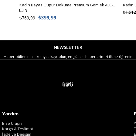
Kadın Beyaz Güpür Dokuma Premıum Gömlek ALC-X4366
3
₺1.512
₺399,99
₺769,99
NEWSLETTER
Haber bültenimize kolayca kaydolun, en güncel haberlerimizi ilk siz öğrenin
Yardım
Bize Ulaşın
Y
Kargo & Teslimat
T
İade ve Değişim
E