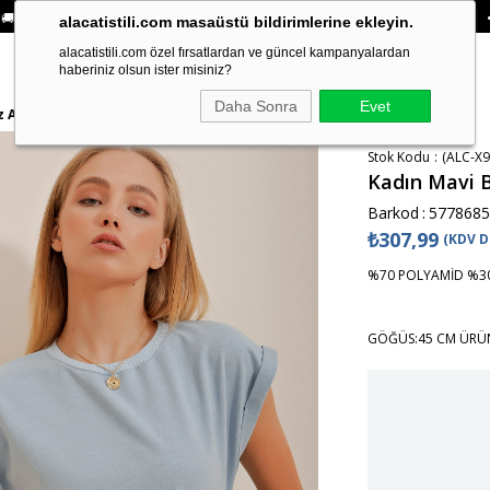
ALE ÖDEMELERINIZDE 750₺ ÜZERI KARGO ÜCRETSIZ
• 🛍️ YENI SEZON ÜRÜNL
alacatistili.com masaüstü bildirimlerine ekleyin.
alacatistili.com özel fırsatlardan ve güncel kampanyalardan
haberiniz olsun ister misiniz?
Daha Sonra
Evet
z ALC-X9916
Stok Kodu
(ALC-X9
Kadın Mavi B
Barkod
:
5778685
₺307,99
(KDV D
%70 POLYAMİD %30
GÖĞÜS:45 CM ÜRÜ